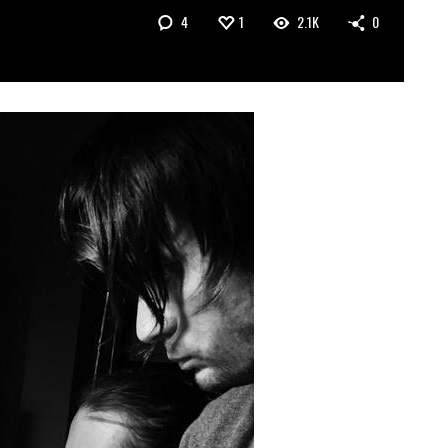
4
1
2.1K
0