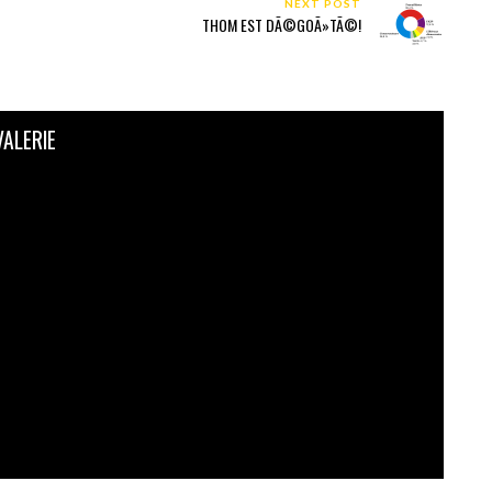
NEXT POST
THOM EST DÃ©GOÃ»TÃ©!
VALERIE