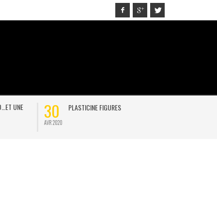
30
21
D…ET UNE
PLASTICINE FIGURES
ON
AVR 2020
JAN 2021