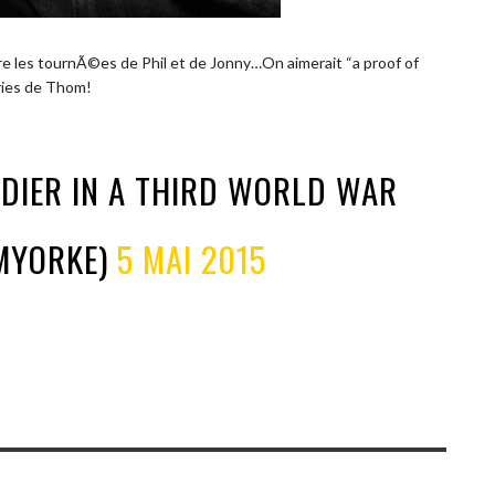
re les tournÃ©es de Phil et de Jonny…On aimerait “a proof of
ries de Thom!
LDIER IN A THIRD WORLD WAR
MYORKE)
5 MAI 2015