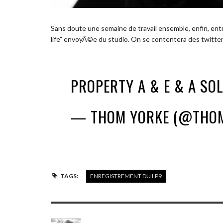
Sans doute une semaine de travail ensemble, enfin, ent
life” envoyÃ©e du studio. On se contentera des twitte
PROPERTY A & E & A SO
— THOM YORKE (@THO
TAGS:
ENREGISTREMENT DU LP9