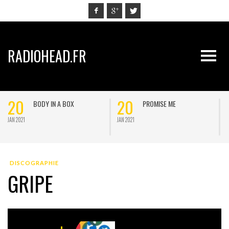
RADIOHEAD.FR
20
20
BODY IN A BOX
PROMISE ME
JAN 2021
JAN 2021
J
DISCOGRAPHIE
GRIPE