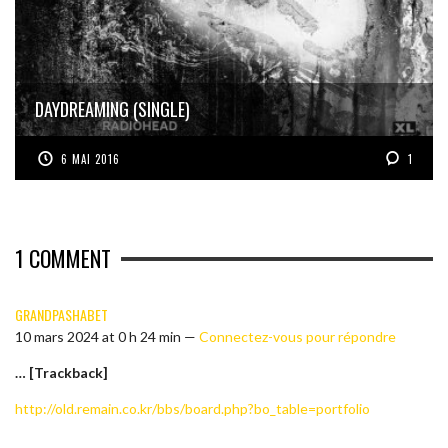
DAYDREAMING (SINGLE)
6 MAI 2016
1
1
COMMENT
GRANDPASHABET
10 mars 2024 at 0 h 24 min —
Connectez-vous pour répondre
… [Trackback]
http://old.remain.co.kr/bbs/board.php?bo_table=portfolio