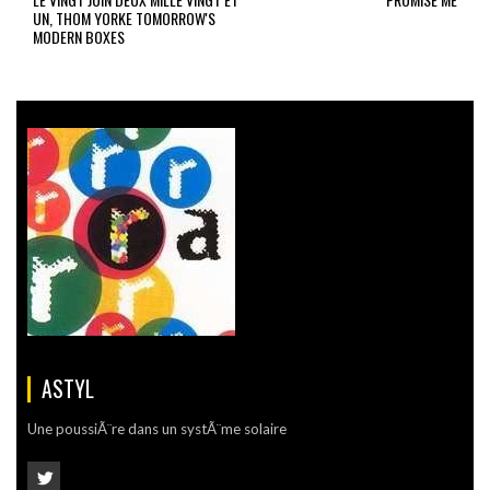
UN, THOM YORKE TOMORROW'S
MODERN BOXES
ASTYL
Une poussiÃ¨re dans un systÃ¨me solaire