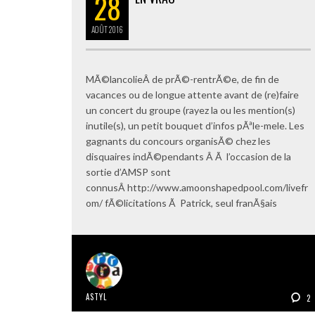
28
AOÛT
2016
MÃ©lancolieÂ de prÃ©-rentrÃ©e, de fin de
vacances ou de longue attente avant de (re)faire
un concert du groupe (rayez la ou les mention(s)
inutile(s), un petit bouquet d’infos pÃªle-mele. Les
gagnants du concours organisÃ© chez les
disquaires indÃ©pendants Â Ã l’occasion de la
sortie d’AMSP sont
connusÂ http://www.amoonshapedpool.com/livefr
om/ fÃ©licitations Ã Patrick, seul franÃ§ais
ASTYL
2