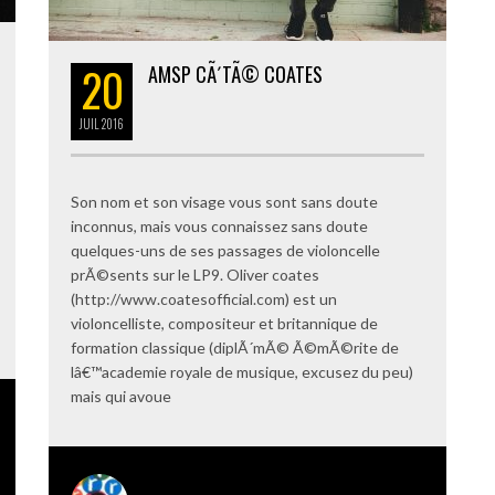
20
AMSP CÃ´TÃ© COATES
JUIL
2016
Son nom et son visage vous sont sans doute
inconnus, mais vous connaissez sans doute
quelques-uns de ses passages de violoncelle
prÃ©sents sur le LP9. Oliver coates
(http://www.coatesofficial.com) est un
violoncelliste, compositeur et britannique de
formation classique (diplÃ´mÃ© Ã©mÃ©rite de
lâ€™academie royale de musique, excusez du peu)
mais qui avoue