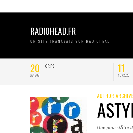
RADIOHEAD.FR
UN SITE FRANÃ§AIS SUR RADIOHEAD
21
20
ON A GRIPE
JAN 2021
JAN 2021
AUTHOR ARCHIV
ASTY
Une poussiÃ¨re d