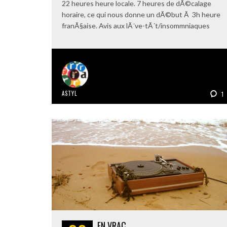
22 heures heure locale. 7 heures de dÃ©calage
horaire, ce qui nous donne un dÃ©but Ã 3h heure
franÃ§aise. Avis aux lÃ¨ve-tÃ´t/insommniaques
ASTYL
1
EN VRAC