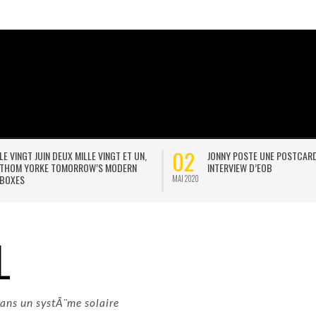
20
THESE ARE THE CHAINS
BODY IN A BOX
JAN 2021
E
L
ans un systÃ¨me solaire