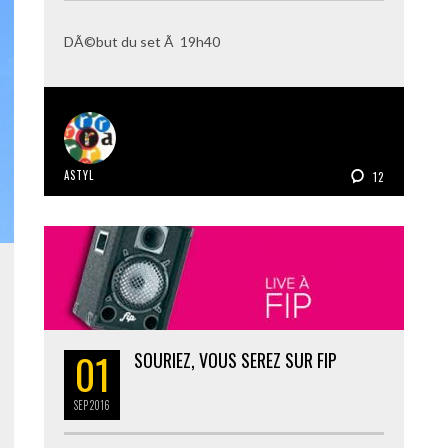
DÃ©but du set Ã 19h40
ASTYL
12
01
SOURIEZ, VOUS SEREZ SUR FIP
SEP
2016