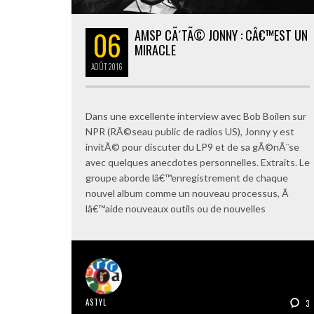
06
AMSP CÃ´TÃ© JONNY : CÂ€™EST UN
MIRACLE
AOÛT
2016
Dans une excellente interview avec Bob Boilen sur
NPR (RÃ©seau public de radios US), Jonny y est
invitÃ© pour discuter du LP9 et de sa gÃ©nÃ¨se
avec quelques anecdotes personnelles. Extraits. Le
groupe aborde lâ€™enregistrement de chaque
nouvel album comme un nouveau processus, Ã
lâ€™aide nouveaux outils ou de nouvelles
ASTYL
3