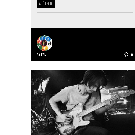
AOÛT
2016
ASTYL
0