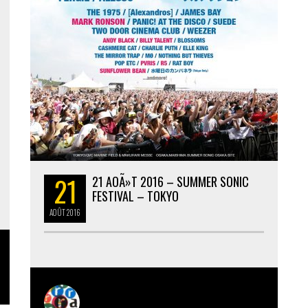
21
21 AOÃ»T 2016 – SUMMER SONIC
FESTIVAL – TOKYO
AOÛT
2016