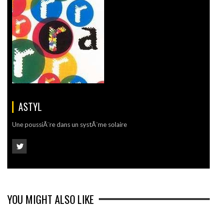
ASTYL
Une poussiÃ¨re dans un systÃ¨me solaire
YOU MIGHT ALSO LIKE