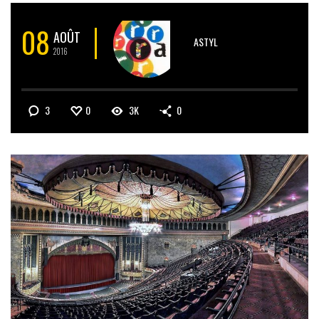
08
AOÛT
ASTYL
2016
3
0
3K
0