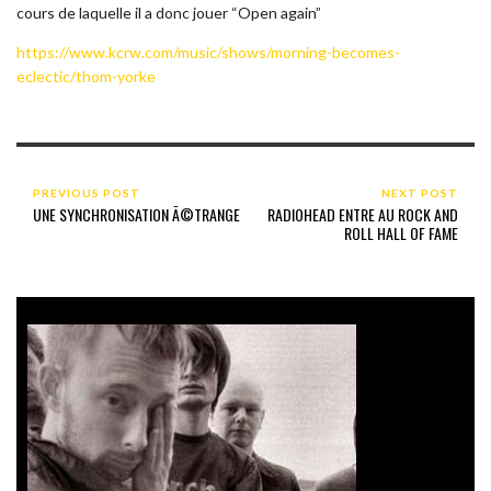
cours de laquelle il a donc jouer “Open again”
https://www.kcrw.com/music/shows/morning-becomes-
eclectic/thom-yorke
PREVIOUS POST
NEXT POST
UNE SYNCHRONISATION Ã©TRANGE
RADIOHEAD ENTRE AU ROCK AND
ROLL HALL OF FAME