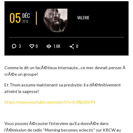
05
DÉC
VALERIE
2018
3
0
1.6K
0
Comme le dit un facÃ©tieux internaute…ce mec devrait penser Ã
crÃ©e un groupe!
Et Thom assume maintenant sa presbytie: il a dÃ©finitivement
atteint la sagesse!
https://www.youtube.com/watch?v=hJ9ljQXIrY4
Vous pouvez Ã©couter l’interview qu’il a donnÃ©e dans
l’Ã©mission de radio “Morning becomes eclectic” sur KRCW au