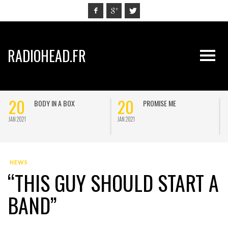
RADIOHEAD.FR
20
20
BODY IN A BOX
PROMISE ME
JAN 2021
JAN 2021
J
NEWS
“THIS GUY SHOULD START A
BAND”