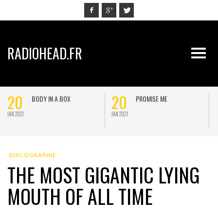
RADIOHEAD.FR
20
20
BODY IN A BOX
PROMISE ME
JAN 2021
JAN 2021
J
DISCOGRAPHIE
THE MOST GIGANTIC LYING
MOUTH OF ALL TIME