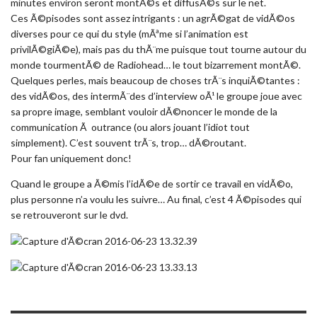
minutes environ seront montÃ©s et diffusÃ©s sur le net.
Ces Ã©pisodes sont assez intrigants : un agrÃ©gat de vidÃ©os
diverses pour ce qui du style (mÃªme si l’animation est
privilÃ©giÃ©e), mais pas du thÃ¨me puisque tout tourne autour du
monde tourmentÃ© de Radiohead… le tout bizarrement montÃ©.
Quelques perles, mais beaucoup de choses trÃ¨s inquiÃ©tantes :
des vidÃ©os, des intermÃ¨des d’interview oÃ¹ le groupe joue avec
sa propre image, semblant vouloir dÃ©noncer le monde de la
communication Ã outrance (ou alors jouant l’idiot tout
simplement). C’est souvent trÃ¨s, trop… dÃ©routant.
Pour fan uniquement donc!
Quand le groupe a Ã©mis l’idÃ©e de sortir ce travail en vidÃ©o,
plus personne n’a voulu les suivre… Au final, c’est 4 Ã©pisodes qui
se retrouveront sur le dvd.