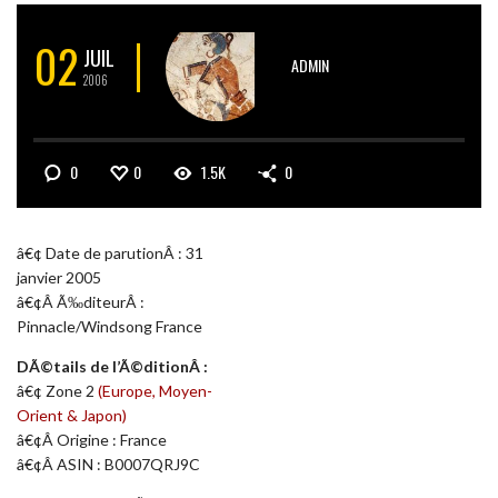
02
JUIL
ADMIN
2006
0
0
1.5K
0
â€¢ Date de parutionÂ : 31
janvier 2005
â€¢Â Ã‰diteurÂ :
Pinnacle/Windsong France
DÃ©tails de l’Ã©ditionÂ :
â€¢ Zone 2
(Europe, Moyen-
Orient & Japon)
â€¢Â Origine : France
â€¢Â ASIN : B0007QRJ9C