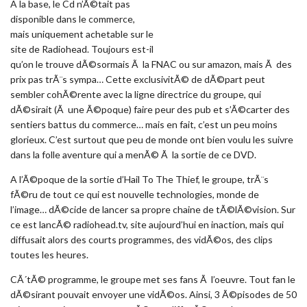
A la base, le Cd n’Ã©tait pas
disponible dans le commerce,
mais uniquement achetable sur le
site de Radiohead. Toujours est-il
qu’on le trouve dÃ©sormais Ã la FNAC ou sur amazon, mais Ã des
prix pas trÃ¨s sympa… Cette exclusivitÃ© de dÃ©part peut
sembler cohÃ©rente avec la ligne directrice du groupe, qui
dÃ©sirait (Ã une Ã©poque) faire peur des pub et s’Ã©carter des
sentiers battus du commerce… mais en fait, c’est un peu moins
glorieux. C’est surtout que peu de monde ont bien voulu les suivre
dans la folle aventure qui a menÃ© Ã la sortie de ce DVD.
A l’Ã©poque de la sortie d’Hail To The Thief, le groupe, trÃ¨s
fÃ©ru de tout ce qui est nouvelle technologies, monde de
l’image… dÃ©cide de lancer sa propre chaine de tÃ©lÃ©vision. Sur
ce est lancÃ© radiohead.tv, site aujourd’hui en inaction, mais qui
diffusait alors des courts programmes, des vidÃ©os, des clips
toutes les heures.
CÃ´tÃ© programme, le groupe met ses fans Ã l’oeuvre. Tout fan le
dÃ©sirant pouvait envoyer une vidÃ©os. Ainsi, 3 Ã©pisodes de 50