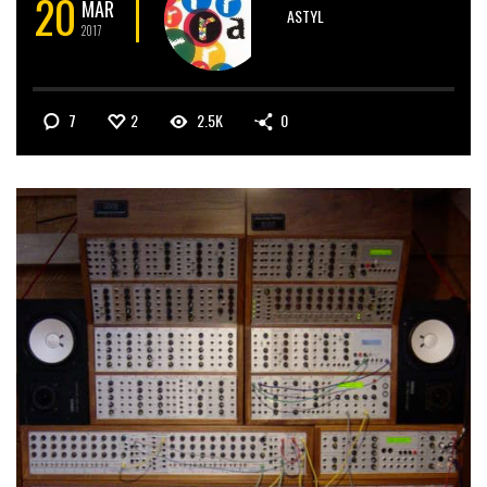
20
MAR
ASTYL
2017
7
2
2.5K
0