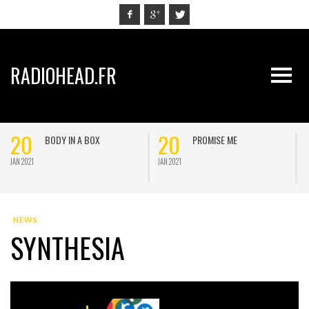
RADIOHEAD.FR
20
20
BODY IN A BOX
PROMISE ME
JAN 2021
JAN 2021
J
NEWS
SYNTHESIA