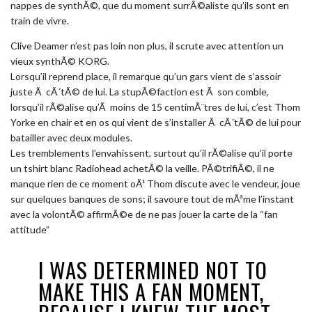
nappes de synthÃ©, que du moment surrÃ©aliste qu’ils sont en
train de vivre.
Clive Deamer n’est pas loin non plus, il scrute avec attention un
vieux synthÃ© KORG.
Lorsqu’il reprend place, il remarque qu’un gars vient de s’assoir
juste Ã cÃ´tÃ© de lui. La stupÃ©faction est Ã son comble,
lorsqu’il rÃ©alise qu’Ã moins de 15 centimÃ¨tres de lui, c’est Thom
Yorke en chair et en os qui vient de s’installer Ã cÃ´tÃ© de lui pour
batailler avec deux modules.
Les tremblements l’envahissent, surtout qu’il rÃ©alise qu’il porte
un tshirt blanc Radiohead achetÃ© la veille. PÃ©trifiÃ©, il ne
manque rien de ce moment oÃ¹ Thom discute avec le vendeur, joue
sur quelques banques de sons; il savoure tout de mÃªme l’instant
avec la volontÃ© affirmÃ©e de ne pas jouer la carte de la “fan
attitude”
I WAS DETERMINED NOT TO
MAKE THIS A FAN MOMENT,