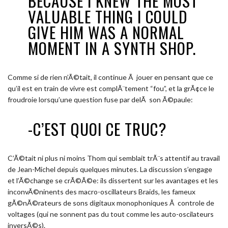
BECAUSE I KNEW THE MOST
VALUABLE THING I COULD
GIVE HIM WAS A NORMAL
MOMENT IN A SYNTH SHOP.
Comme si de rien n’Ã©tait, il continue Ã jouer en pensant que ce
qu’il est en train de vivre est complÃ¨tement “fou”, et la grÃ¢ce le
froudroie lorsqu’une question fuse par delÃ son Ã©paule:
-C’EST QUOI CE TRUC?
C’Ã©tait ni plus ni moins Thom qui semblait trÃ¨s attentif au travail
de Jean-Michel depuis quelques minutes. La discussion s’engage
et l’Ã©change se crÃ©Ã©e: ils dissertent sur les avantages et les
inconvÃ©ninents des macro-oscillateurs Braids, les fameux
gÃ©nÃ©rateurs de sons digitaux monophoniques Ã controle de
voltages (qui ne sonnent pas du tout comme les auto-oscilateurs
inversÃ©s).