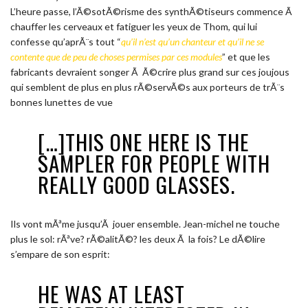
L’heure passe, l’Ã©sotÃ©risme des synthÃ©tiseurs commence Ã
chauffer les cerveaux et fatiguer les yeux de Thom, qui lui
confesse qu’aprÃ¨s tout “
qu’il n’est qu’un chanteur et qu’il ne se
contente que de peu de choses permises par ces modules
” et que les
fabricants devraient songer Ã Ã©crire plus grand sur ces joujous
qui semblent de plus en plus rÃ©servÃ©s aux porteurs de trÃ¨s
bonnes lunettes de vue
[…]THIS ONE HERE IS THE
SAMPLER FOR PEOPLE WITH
REALLY GOOD GLASSES.
Ils vont mÃªme jusqu’Ã jouer ensemble. Jean-michel ne touche
plus le sol: rÃªve? rÃ©alitÃ©? les deux Ã la fois? Le dÃ©lire
s’empare de son esprit:
HE WAS AT LEAST