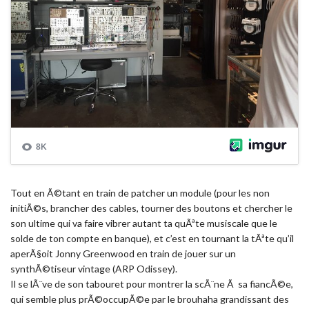
Tout en Ã©tant en train de patcher un module (pour les non
initiÃ©s, brancher des cables, tourner des boutons et chercher le
son ultime qui va faire vibrer autant ta quÃªte musiscale que le
solde de ton compte en banque), et c’est en tournant la tÃªte qu’il
aperÃ§oit Jonny Greenwood en train de jouer sur un
synthÃ©tiseur vintage (ARP Odissey).
Il se lÃ¨ve de son tabouret pour montrer la scÃ¨ne Ã sa fiancÃ©e,
qui semble plus prÃ©occupÃ©e par le brouhaha grandissant des