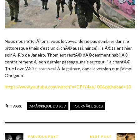
Nous nous efforÃ§ons, vous le voyez, de ne pas sombrer dans le
pittoresque (mais c’est un clichÃ© aussi, mince): ils Ã©taient hier
soir Ã Rio de Janeiro, Thom est restÃ© dÃ©cemment habillÃ©
contrairement Ã son dernier passage..mais surtout, il a chantÃ©
True Love Waits, tout seul Ã la guitare, dans la version que j’aime!
Obrigado!
https://www.youtube.com/watch?v=CPIY4aaJ-00&pbjreload=10
TAGS:
AMÃ©RIQUE DU SUD
TOURNÃ©E 2018
PREVIOUS POST
NEXT POST