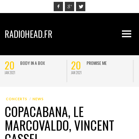
RADIOHEAD.FR
20
20
BODY IN A BOX
PROMISE ME
JAN 2021
JAN 2021
J
CONCERTS
NEWS
COPACABANA, LE
MARCOVALDO, VINCENT
CASSEL