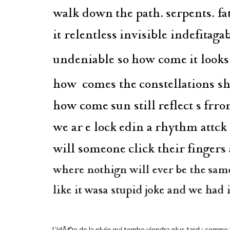
L’idÃ©e de la pluie qui tombe viendra plus tard : comme