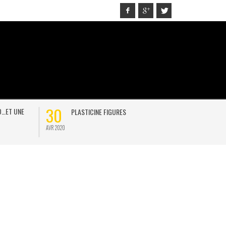
30
21
D…ET UNE
PLASTICINE FIGURES
ON
AVR 2020
JAN 2021