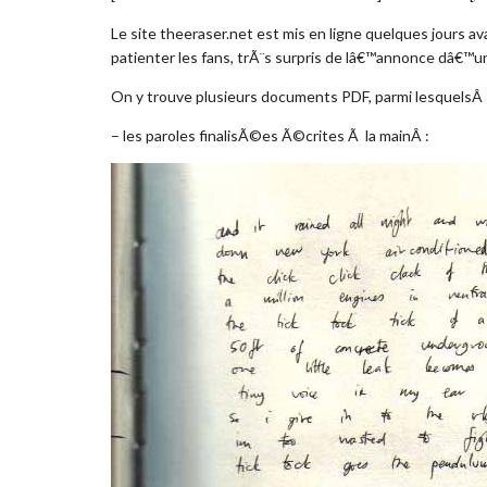
Le site theeraser.net est mis en ligne quelques jours ava
patienter les fans, trÃ¨s surpris de lâ€™annonce dâ€™un
On y trouve plusieurs documents PDF, parmi lesquelsÂ 
– les paroles finalisÃ©es Ã©crites Ã la mainÂ :