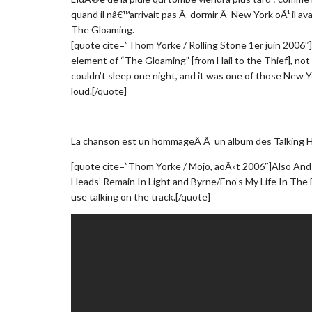
quand il nâ€™arrivait pas Ã dormir Ã New York oÃ¹ il av
The Gloaming.
[quote cite=”Thom Yorke / Rolling Stone 1er juin 2006″
element of “The Gloaming” [from Hail to the Thief], not
couldn’t sleep one night, and it was one of those New Y
loud.[/quote]
La chanson est un hommageÂ Ã un album des Talking H
[quote cite=”Thom Yorke / Mojo, aoÃ»t 2006″]Also And I
Heads’ Remain In Light and Byrne/Eno’s My Life In The 
use talking on the track.[/quote]