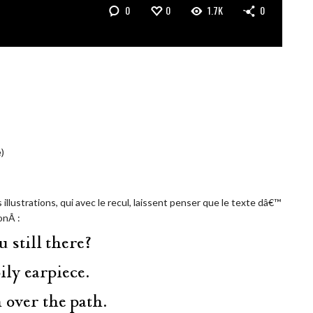
0
0
1.7K
0
)
illustrations, qui avec le recul, laissent penser que le texte dâ€™
onÂ :