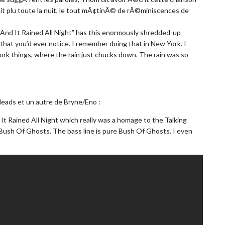
ait plu toute la nuit, le tout mÃ¢tinÃ© de rÃ©miniscences de
]And It Rained All Night” has this enormously shredded-up
 that you’d ever notice. I remember doing that in New York. I
ork things, where the rain just chucks down. The rain was so
eads et un autre de Bryne/Eno :
t Rained All Night which really was a homage to the Talking
Bush Of Ghosts. The bass line is pure Bush Of Ghosts. I even