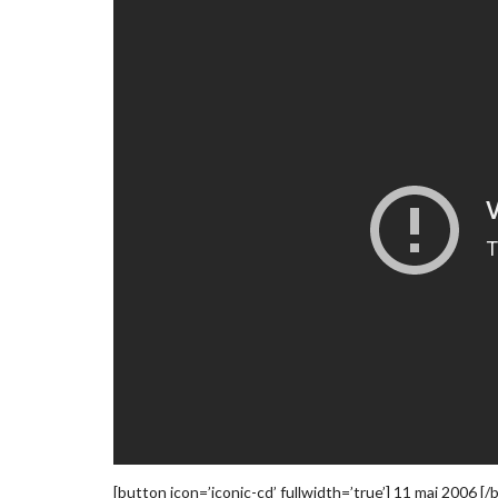
[button icon=’iconic-cd’ fullwidth=’true’] 11 mai 2006 [/