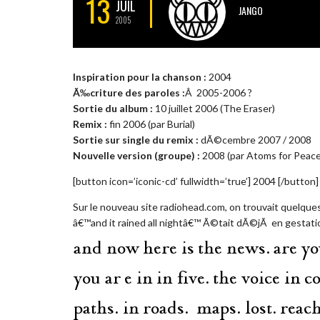
13
JUIL
JANGO
2005
Inspiration pour la chanson :
2004
Ã‰criture des paroles :
Â 2005-2006 ?
Sortie du album :
10 juillet 2006 (The Eraser)
Remix :
fin 2006 (par Burial)
Sortie sur single du remix :
dÃ©cembre 2007 / 2008
Nouvelle version (groupe) :
2008 (par Atoms for Peace
[button icon=’iconic-cd’ fullwidth=’true’] 2004 [/button]
Sur le nouveau site radiohead.com, on trouvait quelques 
â€™and it rained all nightâ€™ Ã©tait dÃ©jÃ en gestati