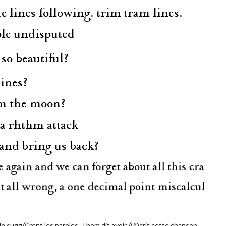
 le suggÃ¨rent les paroles, Thom dit avoir Ã©crit cette chanson