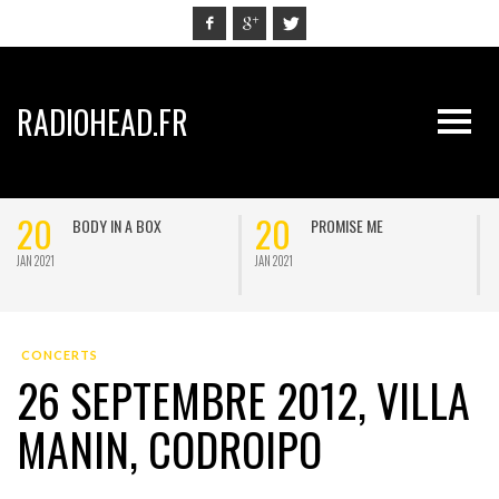
RADIOHEAD.FR
20
20
BODY IN A BOX
PROMISE ME
JAN 2021
JAN 2021
J
CONCERTS
26 SEPTEMBRE 2012, VILLA
MANIN, CODROIPO