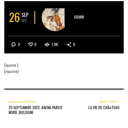
26
SEP
ADMIN
2012
0
0
1.8K
0
[quote ]
[/quote]
PREVIOUS POST
NEXT POST
25 SEPTEMBRE 2012, ARENA PARCO
LA VIE DE CHÃ¢TEAU
NORD, BOLOGNE