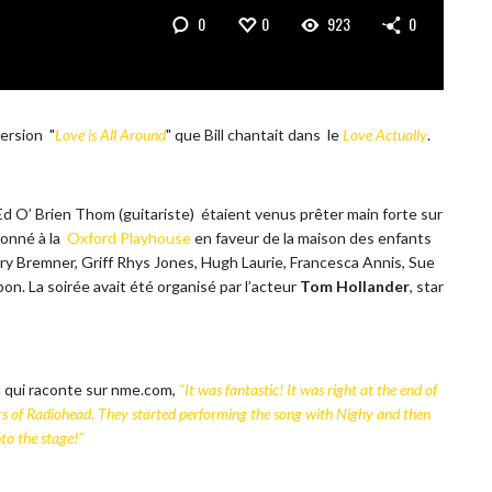
0
0
923
0
ersion "
Love is All Around
" que Bill chantait dans le
Love Actually
.
Ed O’ Brien Thom (guitariste) étaient venus prêter main forte sur
 donné à la
Oxford Playhouse
en faveur de la maison des enfants
y Bremner, Griff Rhys Jones, Hugh Laurie, Francesca Annis, Sue
on. La soirée avait été organisé par l’acteur
Tom Hollander
, star
n qui raconte sur nme.com,
“It was fantastic! It was right at the end of
ers of Radiohead. They started performing the song with Nighy and then
to the stage!”