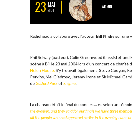
23
MAI
ADMIN
2004
Radiohead a collaboré avec l’acteur
Bill Nighy
sur une v
Phil Selway (batteur), Colin Greenwood (bassiste) and 
scène à Bill le 23 mai 2004 lors d’un concert de charité
Helen House.
S’y trouvait également Steve Coogan, Ror
Perkins, Mel Giedroyc, Jeremy Irons et Sir Michael Gamb
de
Gosford Park
et
Enigma
.
La chanson était le final du concert… et selon un témoi
the evening, and they said for our finale we have three memb
all the people who had appeared earlier in the evening came on