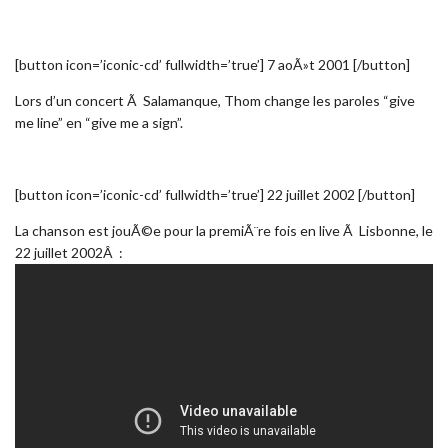
[button icon=’iconic-cd’ fullwidth=’true’] 7 aoÃ»t 2001 [/button]
Lors d’un concert Ã Salamanque, Thom change les paroles “give
me line” en “give me a sign”.
[button icon=’iconic-cd’ fullwidth=’true’] 22 juillet 2002 [/button]
La chanson est jouÃ©e pour la premiÃ¨re fois en live Ã Lisbonne, le
22 juillet 2002Â :