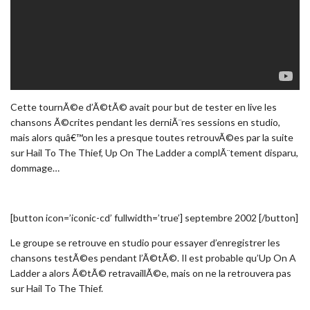
Cette tournÃ©e d’Ã©tÃ© avait pour but de tester en live les
chansons Ã©crites pendant les derniÃ¨res sessions en studio,
mais alors quâ€™on les a presque toutes retrouvÃ©es par la suite
sur Hail To The Thief, Up On The Ladder a complÃ¨tement disparu,
dommage…
[button icon=’iconic-cd’ fullwidth=’true’] septembre 2002 [/button]
Le groupe se retrouve en studio pour essayer d’enregistrer les
chansons testÃ©es pendant l’Ã©tÃ©. Il est probable qu’Up On A
Ladder a alors Ã©tÃ© retravaillÃ©e, mais on ne la retrouvera pas
sur Hail To The Thief.