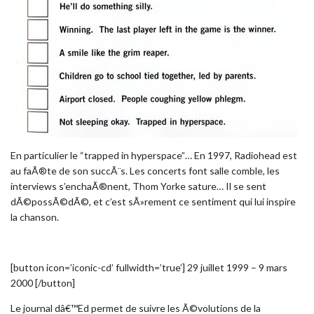
En particulier le “trapped in hyperspace”… En 1997, Radiohead est
au faÃ®te de son succÃ¨s. Les concerts font salle comble, les
interviews s’enchaÃ®nent, Thom Yorke sature… Il se sent
dÃ©possÃ©dÃ©, et c’est sÃ»rement ce sentiment qui lui inspire
la chanson.
[button icon=’iconic-cd’ fullwidth=’true’] 29 juillet 1999 – 9 mars
2000 [/button]
Le journal dâ€™Ed permet de suivre les Ã©volutions de la