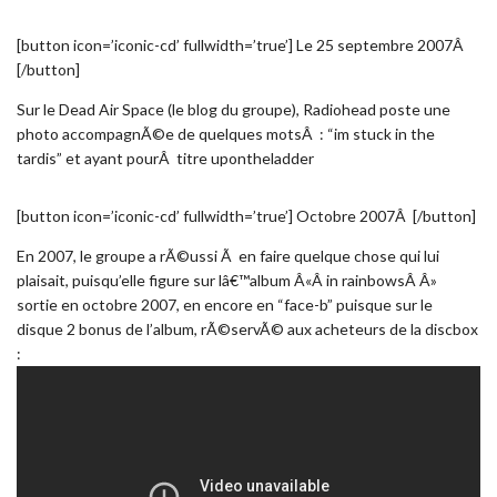
[button icon=’iconic-cd’ fullwidth=’true’] Le 25 septembre 2007Â
[/button]
Sur le Dead Air Space (le blog du groupe), Radiohead poste une
photo accompagnÃ©e de quelques motsÂ : “im stuck in the
tardis” et ayant pourÂ titre upontheladder
[button icon=’iconic-cd’ fullwidth=’true’] Octobre 2007Â [/button]
En 2007, le groupe a rÃ©ussi Ã en faire quelque chose qui lui
plaisait, puisqu’elle figure sur lâ€™album Â«Â in rainbowsÂ Â»
sortie en octobre 2007, en encore en “face-b” puisque sur le
disque 2 bonus de l’album, rÃ©servÃ© aux acheteurs de la discbox
: