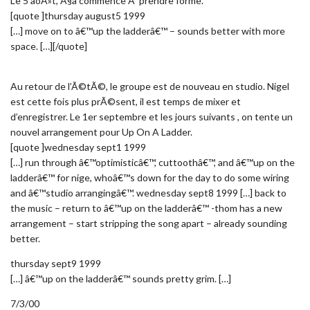
Le 5 aoÃ»t, Ã§a commence Ã prendre forme.
[quote ]thursday august5 1999
[…] move on to â€™up the ladderâ€™ – sounds better with more
space. […][/quote]
Au retour de l’Ã©tÃ©, le groupe est de nouveau en studio. Nigel
est cette fois plus prÃ©sent, il est temps de mixer et
d’enregistrer. Le 1er septembre et les jours suivants , on tente un
nouvel arrangement pour Up On A Ladder.
[quote ]wednesday sept1 1999
[…] run through â€™optimisticâ€™, cuttoothâ€™, and â€™up on the
ladderâ€™ for nige, whoâ€™s down for the day to do some wiring
and â€™studio arrangingâ€™. wednesday sept8 1999 […] back to
the music – return to â€™up on the ladderâ€™ -thom has a new
arrangement – start stripping the song apart – already sounding
better.
thursday sept9 1999
[…] â€™up on the ladderâ€™ sounds pretty grim. […]
7/3/00