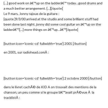
[…] good work on â€™up on the ladderâ€™ today…good drums and
a much better arrangement. […][/quote]
Le 9 mars, Jonny rajoue de la guitare :
[quote ]9/3/00 arrived at the studio and some brilliant stuff had
been done last night. jonny did some cool guitar on â€™up on the
ladderâ€™.[…] more things on â€™up…â€™[/quote]
[button icon=’iconic-cd’ fullwidth=’true’] 2001 [/button]
en 2001, sur radiohead.comÂ :
[button icon=’iconic-cd’ fullwidth=’true’] 2 octobre 2000 [/button]
dans le livret cachÃ© de KID A on trouvait des mentions de la
chanson, un peu comme si le groupe lâ€™avait prÃ©vue Ã la
tracklistÂ :