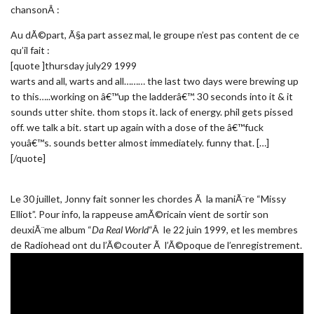
chansonÂ :
Au dÃ©part, Ã§a part assez mal, le groupe n’est pas content de ce
qu’il fait :
[quote ]thursday july29 1999
warts and all, warts and all……… the last two days were brewing up
to this…..working on â€™up the ladderâ€™. 30 seconds into it & it
sounds utter shite. thom stops it. lack of energy. phil gets pissed
off. we talk a bit. start up again with a dose of the â€™fuck
youâ€™s. sounds better almost immediately. funny that. […]
[/quote]
Le 30 juillet, Jonny fait sonner les chordes Ã la maniÃ¨re “Missy
Elliot”. Pour info, la rappeuse amÃ©ricain vient de sortir son
deuxiÃ¨me album “
Da Real World
“Â le 22 juin 1999, et les membres
de Radiohead ont du l’Ã©couter Ã l’Ã©poque de l’enregistrement.