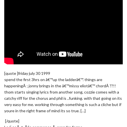
[quote ]friday july 30 1999
spend the first 3hrs on â€™up the ladderâ€™. things are
happeningÂ ; jonny brings in the â€™missy eliotâ€™ chordÂ ??!!
thom starts singing lyrics from another song, cozzie comes with a
catchy riff for the chorus and phil is ..funking. with that going on its
very easy for me. working through something is such a cliche but if
youre in the right frame of mind its so true. […]
[/quote]