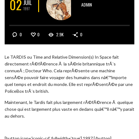
02
JUIL
ADMIN
1997
0
0
2.9K
0
Le TARDIS ou Time and Relative Dimension(s) In Space fait
directement rÃ©fÃ©rence Ã la sÃ©rie britannique trÃ¨s
connueÂ ; Docteur Who. Cela reprÃ©sente une machine
sensÃ©e pouvoir faire voyager des humains dans nâ€™importe
quel temps et endroit du monde. Elle est reprÃ©sentÃ©e par une
PoliceBox trÃ¨s british.
Maintenant, le Tardis fait plus largement rÃ©fÃ©rence Ã quelque
chose qui est largement plus vaste en dedans quâ€™il nâ€™y parait
au dehors.
[button icon=’iconic-cd’ fullwidth=’true’] 1997 [/button]