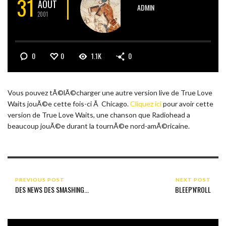
31
AOÛT
ADMIN
2001
0
0
1.1K
0
Vous pouvez tÃ©lÃ©charger une autre version live de True Love
Waits jouÃ©e cette fois-ci Ã Chicago.
Cliquez ici
pour avoir cette
version de True Love Waits, une chanson que Radiohead a
beaucoup jouÃ©e durant la tournÃ©e nord-amÃ©ricaine.
PREVIOUS POST
NEXT POST
DES NEWS DES SMASHING...
BLEEP'N'ROLL