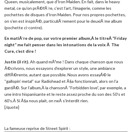
Queen, musicalement, que d’Iron Maiden. En fait, dans le heavy
metal, ce qu’on prÃ©fÃ¨re, c’est l’art, l’imagerie, comme les
pochettes de disques d’Iron Maiden. Pour nos propres pochettes,
on s’en est inspirÃ©, particuliÃ¨rement pour le deuxiÃ¨me album
(pochette ci-contre).
En matiÃ¨re de pop, sur votre premier album,Â le titreÂ “Friday
night” me fait penser dans les intonations de la voix Ã The
Cure, c’est dire !
Justin (il rit).
Ah quand mÃªme ! Dans chaque chanson que nous
Ã©crivons, nous essayons d’explorer un style, une ambiance
diffÃ©rente, autant que possible. Nous avons essayÃ© le
“gallopin’ metal” sur Radiohead et Ã§a fonctionnait, alors on l’a
gardÃ©. Sur l’album,Â la chansonÂ “Forbidden love”, par exemple, a
une intro hispanisante et le reste assez proche du son des 50’s et
60’s.Â Si Ã§a nous plait, on neÂ s’interdit rien.
[/quote]
La fameuse reprise de Street Spirit :