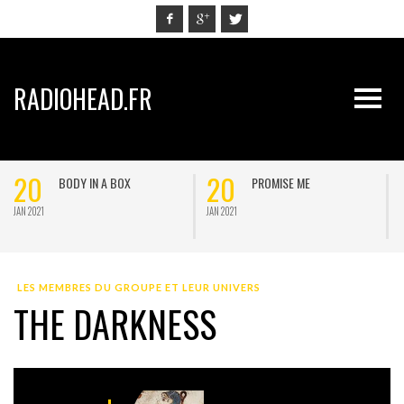
RADIOHEAD.FR
20
20
BODY IN A BOX
PROMISE ME
JAN 2021
JAN 2021
J
LES MEMBRES DU GROUPE ET LEUR UNIVERS
THE DARKNESS