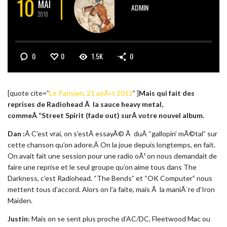
10
MAI
ADMIN
2010
0
0
1.5K
0
[quote cite=”
Le Parisien, 21 aoÃ»t 2012
” ]
Mais qui fait des
reprises de Radiohead Ã la sauce heavy metal,
commeÂ “Street Spirit (fade out) surÂ votre nouvel album.
Dan :
Â C’est vrai, on s’estÂ essayÃ© Ã duÂ “gallopin’ mÃ©tal” sur
cette chanson qu’on adore.Â On la joue depuis longtemps, en fait.
On avait fait une session pour une radio oÃ¹ on nous demandait de
faire une reprise et le seul groupe qu’on aime tous dans The
Darkness, c’est Radiohead. “The Bends” et “OK Computer” nous
mettent tous d’accord. Alors on l’a faite, mais Ã la maniÃ¨re d’Iron
Maiden.
Justin:
Mais on se sent plus proche d’AC/DC, Fleetwood Mac ou