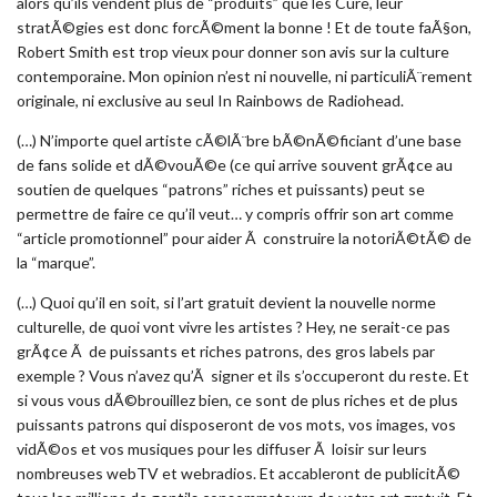
alors qu’ils vendent plus de “produits” que les Cure, leur
stratÃ©gies est donc forcÃ©ment la bonne ! Et de toute faÃ§on,
Robert Smith est trop vieux pour donner son avis sur la culture
contemporaine. Mon opinion n’est ni nouvelle, ni particuliÃ¨rement
originale, ni exclusive au seul In Rainbows de Radiohead.
(…) N’importe quel artiste cÃ©lÃ¨bre bÃ©nÃ©ficiant d’une base
de fans solide et dÃ©vouÃ©e (ce qui arrive souvent grÃ¢ce au
soutien de quelques “patrons” riches et puissants) peut se
permettre de faire ce qu’il veut… y compris offrir son art comme
“article promotionnel” pour aider Ã construire la notoriÃ©tÃ© de
la “marque”.
(…) Quoi qu’il en soit, si l’art gratuit devient la nouvelle norme
culturelle, de quoi vont vivre les artistes ? Hey, ne serait-ce pas
grÃ¢ce Ã de puissants et riches patrons, des gros labels par
exemple ? Vous n’avez qu’Ã signer et ils s’occuperont du reste. Et
si vous vous dÃ©brouillez bien, ce sont de plus riches et de plus
puissants patrons qui disposeront de vos mots, vos images, vos
vidÃ©os et vos musiques pour les diffuser Ã loisir sur leurs
nombreuses webTV et webradios. Et accableront de publicitÃ©