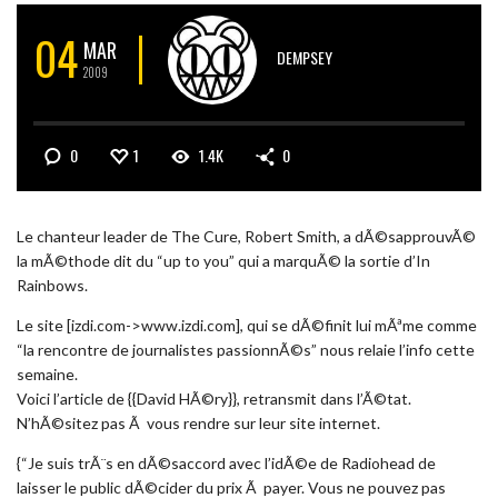
04
MAR
DEMPSEY
2009
0
1
1.4K
0
Le chanteur leader de The Cure, Robert Smith, a dÃ©sapprouvÃ©
la mÃ©thode dit du “up to you” qui a marquÃ© la sortie d’In
Rainbows.
Le site [izdi.com->www.izdi.com], qui se dÃ©finit lui mÃªme comme
“la rencontre de journalistes passionnÃ©s” nous relaie l’info cette
semaine.
Voici l’article de {{David HÃ©ry}}, retransmit dans l’Ã©tat.
N’hÃ©sitez pas Ã vous rendre sur leur site internet.
{“Je suis trÃ¨s en dÃ©saccord avec l’idÃ©e de Radiohead de
laisser le public dÃ©cider du prix Ã payer. Vous ne pouvez pas