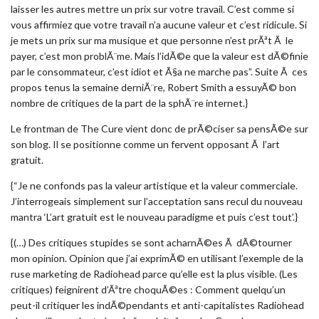
laisser les autres mettre un prix sur votre travail. C’est comme si
vous affirmiez que votre travail n’a aucune valeur et c’est ridicule. Si
je mets un prix sur ma musique et que personne n’est prÃªt Ã le
payer, c’est mon problÃ¨me. Mais l’idÃ©e que la valeur est dÃ©finie
par le consommateur, c’est idiot et Ã§a ne marche pas”. Suite Ã ces
propos tenus la semaine derniÃ¨re, Robert Smith a essuyÃ© bon
nombre de critiques de la part de la sphÃ¨re internet.}
Le frontman de The Cure vient donc de prÃ©ciser sa pensÃ©e sur
son blog. Il se positionne comme un fervent opposant Ã l’art
gratuit.
{“Je ne confonds pas la valeur artistique et la valeur commerciale.
J’interrogeais simplement sur l’acceptation sans recul du nouveau
mantra ‘L’art gratuit est le nouveau paradigme et puis c’est tout’.}
{(…) Des critiques stupides se sont acharnÃ©es Ã dÃ©tourner
mon opinion. Opinion que j’ai exprimÃ© en utilisant l’exemple de la
ruse marketing de Radiohead parce qu’elle est la plus visible. (Les
critiques) feignirent d’Ãªtre choquÃ©es : Comment quelqu’un
peut-il critiquer les indÃ©pendants et anti-capitalistes Radiohead