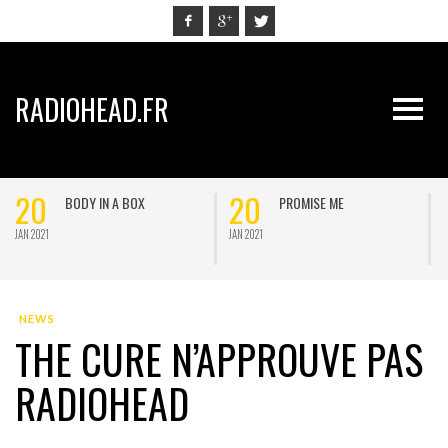
RADIOHEAD.FR
20
20
BODY IN A BOX
PROMISE ME
JAN 2021
JAN 2021
J
NEWS
THE CURE N’APPROUVE PAS
RADIOHEAD