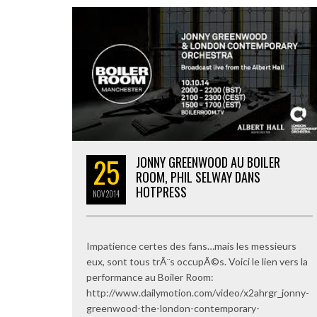
25
JONNY GREENWOOD AU BOILER
ROOM, PHIL SELWAY DANS
HOTPRESS
NOV
2014
Impatience certes des fans…mais les messieurs
eux, sont tous trÃ¨s occupÃ©s. Voici le lien vers la
performance au Boiler Room:
http://www.dailymotion.com/video/x2ahrgr_jonny-
greenwood-the-london-contemporary-