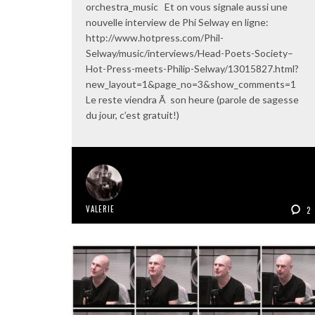
orchestra_music Et on vous signale aussi une
nouvelle interview de Phi Selway en ligne:
http://www.hotpress.com/Phil-
Selway/music/interviews/Head-Poets-Society–
Hot-Press-meets-Philip-Selway/13015827.html?
new_layout=1&page_no=3&show_comments=1
Le reste viendra Ã son heure (parole de sagesse
du jour, c’est gratuit!)
VALERIE
2