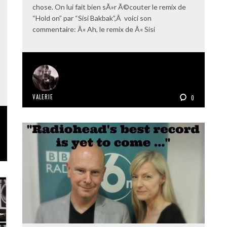
chose. On lui fait bien sÃ»r Ã©couter le remix de
“Hold on” par “Sisi Bakbak”,Â voici son
commentaire: Â« Ah, le remix de Â« Sisi
VALERIE
0