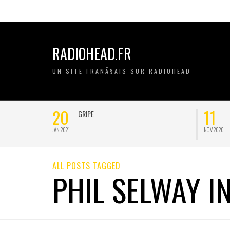
RADIOHEAD.FR
UN SITE FRANÃ§AIS SUR RADIOHEAD
20
11
GRIPE
JAN 2021
NOV 2020
ALL POSTS TAGGED
PHIL SELWAY I