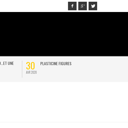
30
21
D…ET UNE
PLASTICINE FIGURES
ON
AVR 2020
JAN 2021