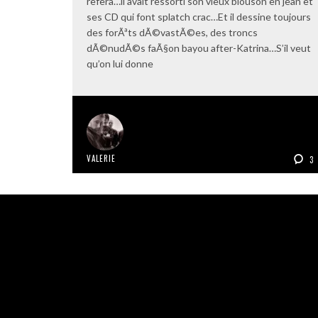
refera…il avait ressorti son vieux blouson en jean et
ses CD qui font splatch crac…Et il dessine toujours
des forÃªts dÃ©vastÃ©es, des troncs
dÃ©nudÃ©s faÃ§on bayou after-Katrina…S’il veut
qu’on lui donne
VALERIE
3