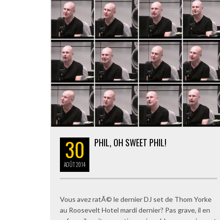
30
PHIL, OH SWEET PHIL!
AOÛT
2014
Vous avez ratÃ© le dernier DJ set de Thom Yorke
au Roosevelt Hotel mardi dernier? Pas grave, il en