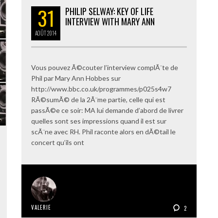
31
PHILIP SELWAY: KEY OF LIFE
INTERVIEW WITH MARY ANN
AOÛT
2014
Vous pouvez Ã©couter l’interview complÃ¨te de
Phil par Mary Ann Hobbes sur
http://www.bbc.co.uk/programmes/p025s4w7
RÃ©sumÃ© de la 2Ã¨me partie, celle qui est
passÃ©e ce soir: MA lui demande d’abord de livrer
quelles sont ses impressions quand il est sur
scÃ¨ne avec RH. Phil raconte alors en dÃ©tail le
concert qu’ils ont
VALERIE
2