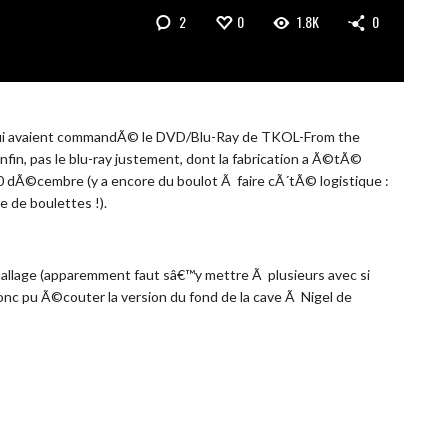
2
0
1.8K
0
t qui avaient commandÃ© le DVD/Blu-Ray de TKOL-From the
in, pas le blu-ray justement, dont la fabrication a Ã©tÃ©
 dÃ©cembre (y a encore du boulot Ã faire cÃ´tÃ© logistique :
 de boulettes !).
allage (apparemment faut sâ€™y mettre Ã plusieurs avec si
onc pu Ã©couter la version du fond de la cave Ã Nigel de