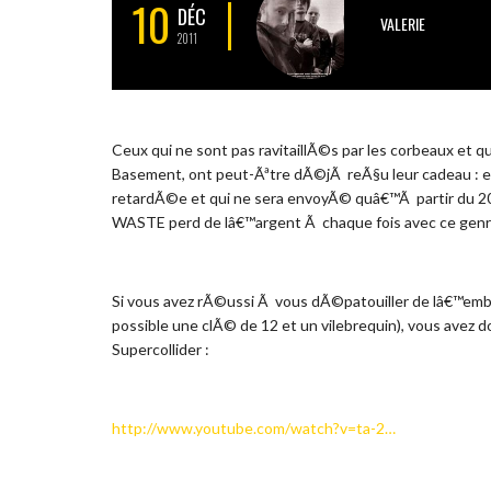
10
DÉC
VALERIE
2011
Ceux qui ne sont pas ravitaillÃ©s par les corbeaux e
Basement, ont peut-Ãªtre dÃ©jÃ reÃ§u leur cadeau : enf
retardÃ©e et qui ne sera envoyÃ© quâ€™Ã partir du 20
WASTE perd de lâ€™argent Ã chaque fois avec ce genre
Si vous avez rÃ©ussi Ã vous dÃ©patouiller de lâ€™emb
possible une clÃ© de 12 et un vilebrequin), vous avez d
Supercollider :
http://www.youtube.com/watch?v=ta-2…