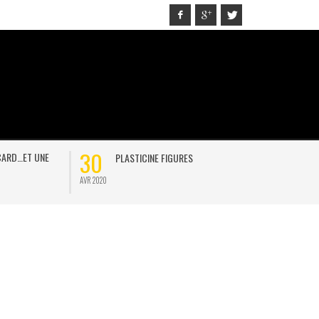
30
21
D…ET UNE
PLASTICINE FIGURES
ON
AVR 2020
JAN 2021