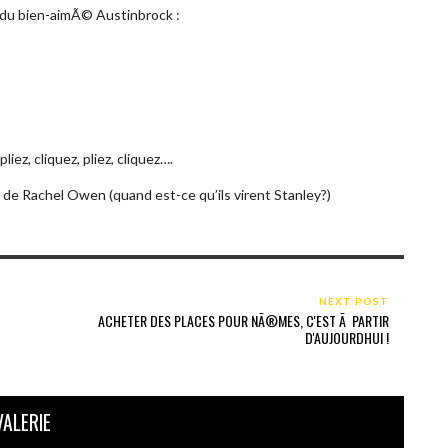
k du bien-aimÃ© Austinbrock :
ez, cliquez, pliez, cliquez….
 de Rachel Owen (quand est-ce qu’ils virent Stanley?)
NEXT POST
ACHETER DES PLACES POUR NÃ®MES, C'EST Ã PARTIR
D'AUJOURDHUI !
VALERIE