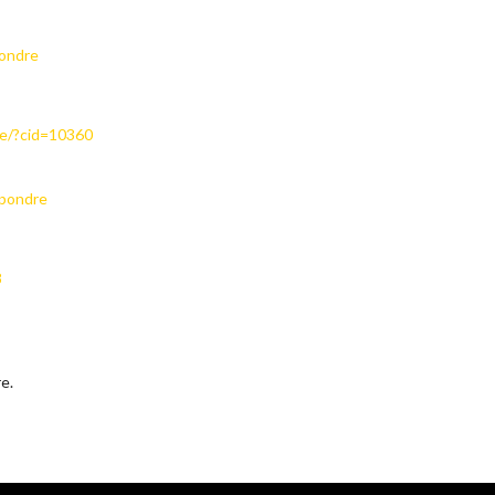
ondre
de/?cid=10360
épondre
8
e.