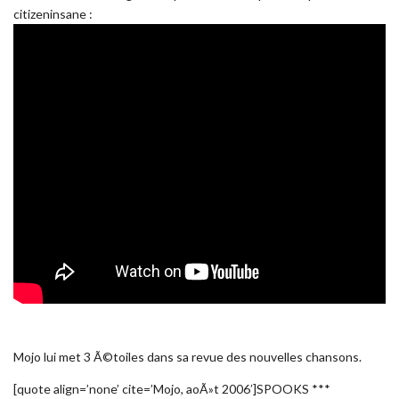
citizeninsane :
Mojo lui met 3 Ã©toiles dans sa revue des nouvelles chansons.
[quote align=’none’ cite=’Mojo, aoÃ»t 2006′]SPOOKS ***