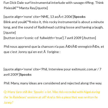
Fun Dick Dale surf instrumental interlude with savage riffing. Think
Pixiesâ€™ Manta Ray.[/quote]
[quote align=’none’ cite=’NME, 13 aoÃ»t 2006′]
Spooks
Blink and youâ€™ll miss it, this rocky instrumental is about a minute
long, and the sound of Radiohead cutting loose and having a laugh,
[/quote]
[button icon=’iconic-cd’ fullwidth=’true’] 7 avril 2009 [/button]
Phil nous apprend que la chanson n’a pas Ã©tÃ© enregistrÃ©e, et
que c’est Jonny qui en est Ã l’origine :
[quote align=’none’ cite=’Phil, Interview pour exitmusic.com.ar / 7
avril 2009′]
Spooks
Phil: Many, many ideas are considered and rejected along the way.
Q: Many fans still like ‘Spooks’ a lot. Was this recorded with Nigel during
the ‘In Rainbows’ sessions at all? And is this a piece that was written by
Jonny?