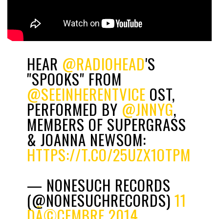
HEAR
@RADIOHEAD
'S
"SPOOKS" FROM
@SEEINHERENTVICE
OST,
PERFORMED BY
@JNNYG
,
MEMBERS OF SUPERGRASS
& JOANNA NEWSOM:
HTTPS://T.CO/25UZX1OTPM
— NONESUCH RECORDS
(@NONESUCHRECORDS)
11
DÃ©CEMBRE 2014