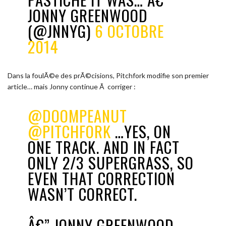
JONNY GREENWOOD
(@JNNYG)
6 OCTOBRE
2014
Dans la foulÃ©e des prÃ©cisions, Pitchfork modifie son premier
article… mais Jonny continue Ã corriger :
@DOOMPEANUT
@PITCHFORK
…YES, ON
ONE TRACK. AND IN FACT
ONLY 2/3 SUPERGRASS, SO
EVEN THAT CORRECTION
WASN’T CORRECT.
Â€” JONNY GREENWOOD