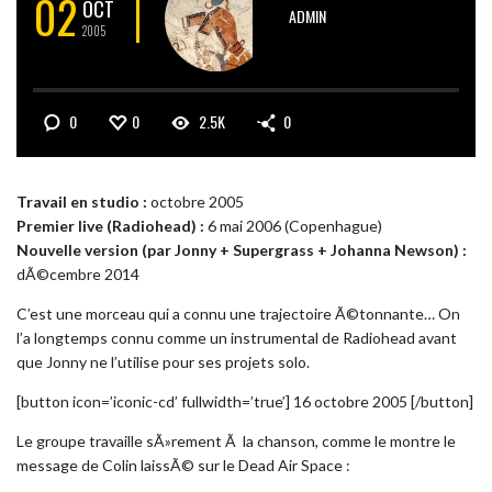
02
OCT
ADMIN
2005
0
0
2.5K
0
Travail en studio :
octobre 2005
Premier live (Radiohead) :
6 mai 2006 (Copenhague)
Nouvelle version (par Jonny + Supergrass + Johanna Newson) :
dÃ©cembre 2014
C’est une morceau qui a connu une trajectoire Ã©tonnante… On
l’a longtemps connu comme un instrumental de Radiohead avant
que Jonny ne l’utilise pour ses projets solo.
[button icon=’iconic-cd’ fullwidth=’true’] 16 octobre 2005 [/button]
Le groupe travaille sÃ»rement Ã la chanson, comme le montre le
message de Colin laissÃ© sur le Dead Air Space :