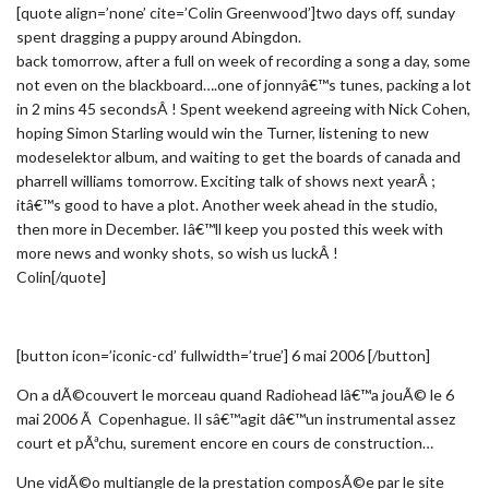
[quote align=’none’ cite=’Colin Greenwood’]two days off, sunday
spent dragging a puppy around Abingdon.
back tomorrow, after a full on week of recording a song a day, some
not even on the blackboard….one of jonnyâ€™s tunes, packing a lot
in 2 mins 45 secondsÂ ! Spent weekend agreeing with Nick Cohen,
hoping Simon Starling would win the Turner, listening to new
modeselektor album, and waiting to get the boards of canada and
pharrell williams tomorrow. Exciting talk of shows next yearÂ ;
itâ€™s good to have a plot. Another week ahead in the studio,
then more in December. Iâ€™ll keep you posted this week with
more news and wonky shots, so wish us luckÂ !
Colin[/quote]
[button icon=’iconic-cd’ fullwidth=’true’] 6 mai 2006 [/button]
On a dÃ©couvert le morceau quand Radiohead lâ€™a jouÃ© le 6
mai 2006 Ã Copenhague. Il sâ€™agit dâ€™un instrumental assez
court et pÃªchu, surement encore en cours de construction…
Une vidÃ©o multiangle de la prestation composÃ©e par le site