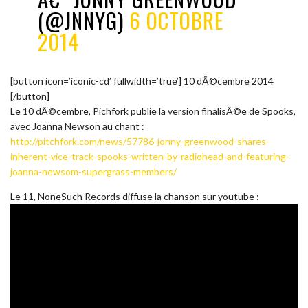
(@JNNYG)
6 OCTOBRE
2014
[button icon=’iconic-cd’ fullwidth=’true’] 10 dÃ©cembre 2014
[/button]
Le 10 dÃ©cembre, Pichfork publie la version finalisÃ©e de Spooks,
avec Joanna Newson au chant :
http://pitchfork.com/news/57786-jonny-greenwood-shares-
inherent-vice-track-spooks-written-by-radiohead-and-featuring-
joanna-newsom-supergrass-members/
Le 11, NoneSuch Records diffuse la chanson sur youtube :