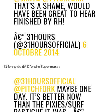
THAT’S A SHAME, WOULD
HAVE BEEN GREAT TO HEAR
FINISHED BY RH!
Â€” 31HOURS
(@31HOURSOFFICIAL)
6
OCTOBRE 2014
Et jonny de dÃ©fendre Supergrass :
@31HOURSOFFICIAL
@PITCHFORK
MAYBE ONE
DAY. IT’S BETTER NOW
THAN THE PIXIES/SURF
PASTICHE IT WAS… Â€”