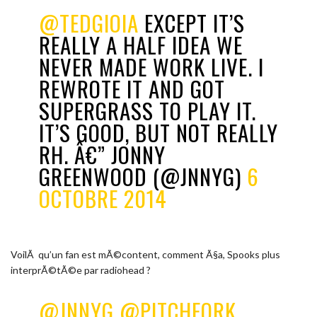
@TEDGIOIA
EXCEPT IT’S
REALLY A HALF IDEA WE
NEVER MADE WORK LIVE. I
REWROTE IT AND GOT
SUPERGRASS TO PLAY IT.
IT’S GOOD, BUT NOT REALLY
RH. Â€” JONNY
GREENWOOD (@JNNYG)
6
OCTOBRE 2014
VoilÃ qu’un fan est mÃ©content, comment Ã§a, Spooks plus
interprÃ©tÃ©e par radiohead ?
@JNNYG
@PITCHFORK