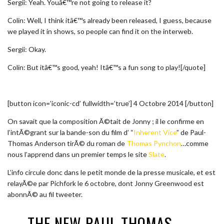
Sergii: Yeah. Youâ€™re not going to release it?
Colin: Well, I think itâ€™s already been released, I guess, because
we played it in shows, so people can find it on the interweb.
Sergii: Okay.
Colin: But itâ€™s good, yeah! Itâ€™s a fun song to play![/quote]
[button icon=’iconic-cd’ fullwidth=’true’] 4 Octobre 2014 [/button]
On savait que la composition Ã©tait de Jonny ; il le confirme en
l’intÃ©grant sur la bande-son du film d’ “
Inherent Vice
” de Paul-
Thomas Anderson tirÃ© du roman de
Thomas Pynchon
…comme
nous l’apprend dans un premier temps le site
Slate
.
L’info circule donc dans le petit monde de la presse musicale, et est
relayÃ©e par Pichfork le 6 octobre, dont Jonny Greenwood est
abonnÃ© au fil tweeter.
THE NEW PAUL THOMAS