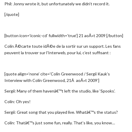
Phil: Jonny wrote it, but unfortunately we didn’t record it.
[/quote]
[button icon=’iconic-cd’ fullwidth=’true’] 21 aoÃ»t 2009 [/button]
Colin Ã©carte toute idÃ©e de la sortir sur un support. Les fans
peuvent la trouver sur l’Interweb, pour lui, c’est suffisant :
[quote align=’none’ cite=’Colin Greenwood / Sergii Kauk’s
Interview with Colin Greenwood, 21Â aoÃ»t 2009′]
Sergii: Many of them havenâ€™t left the studio, like ‘Spooks’.
Colin: Oh yes!
Sergii: Great song that you played live. Whatâ€™s the status?
Colin: Thatâ€™s just some fun, really. That’s like, you know…