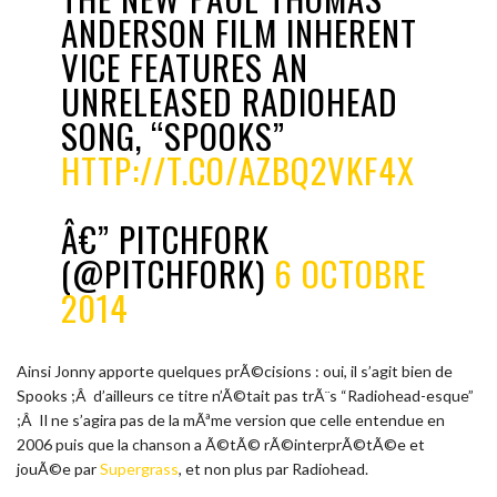
ANDERSON FILM INHERENT
VICE FEATURES AN
UNRELEASED RADIOHEAD
SONG, “SPOOKS”
HTTP://T.CO/AZBQ2VKF4X
Â€” PITCHFORK
(@PITCHFORK)
6 OCTOBRE
2014
Ainsi Jonny apporte quelques prÃ©cisions : oui, il s’agit bien de
Spooks ;Â d’ailleurs ce titre n’Ã©tait pas trÃ¨s “Radiohead-esque”
;Â Il ne s’agira pas de la mÃªme version que celle entendue en
2006 puis que la chanson a Ã©tÃ© rÃ©interprÃ©tÃ©e et
jouÃ©e par
Supergrass
, et non plus par Radiohead.