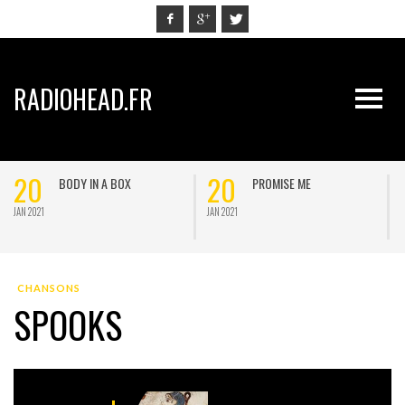
RADIOHEAD.FR
0
20
20
BODY IN A BOX
PROMISE ME
21
JAN 2021
JAN 2021
CHANSONS
SPOOKS