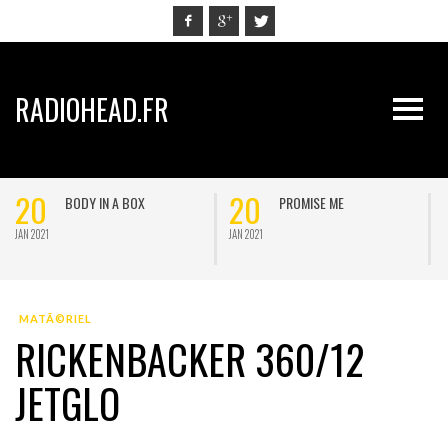
RADIOHEAD.FR
20
20
BODY IN A BOX
PROMISE ME
JAN 2021
JAN 2021
J
MATÃ©RIEL
RICKENBACKER 360/12
JETGLO