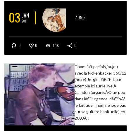
03
JAN
ADMIN
2011
0
0
1.1K
0
Thom fait parfois joujou
avec la Rickenbacker 360/12
(noire) Jetglo dâ€™Ed, par
exemple ici sur le live Ã
Camden (organisÃ© un peu
dans lâ€™urgence, dâ€™oÃ¹
le fait que Thom ne joue pas
sur sa guitare habituelle) en
2003Â :