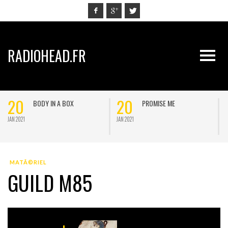
RADIOHEAD.FR
20
20
BODY IN A BOX
PROMISE ME
JAN 2021
JAN 2021
J
MATÃ©RIEL
GUILD M85