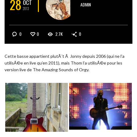
28
OCT
ADMIN
2013
0
0
2.7K
0
Cette basse appartient plutÃ´t Ã Jonny depuis 2006 (qui ne l’a
utilisÃ©e en live qu’en 2011), mais Thom l’a utilisÃ©e pour les
version live de The Amazing Sounds of Orgy.