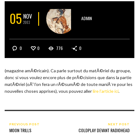
05
NOV
ADMIN
2003
0
0
776
0
(magazine amÃ©ricain). Ca parle surtout du matÃ©riel du groupe,
donc si vous voulez encore plus de prÃ©cisions que dans la partie
matÃ©riel (oÃ¹ l’on fera un rÃ©sumÃ© de toute maniÃ¨re pour les
nouvelles choses apprises), vous pouvez aller
lire l’article ici
.
PREVIOUS POST
NEXT POST
MOON TRILLS
COLDPLAY DEVANT RADIOHEAD