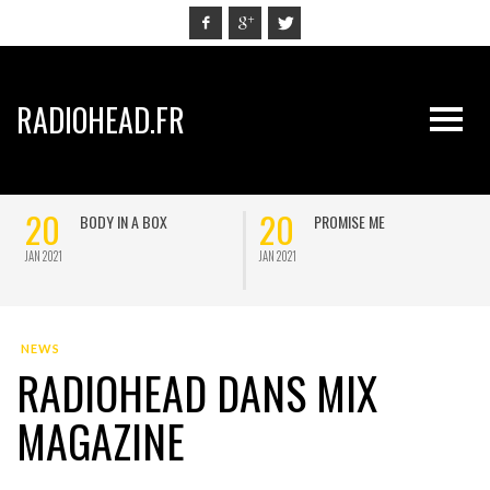
RADIOHEAD.FR
20
20
BODY IN A BOX
PROMISE ME
JAN 2021
JAN 2021
J
NEWS
RADIOHEAD DANS MIX
MAGAZINE