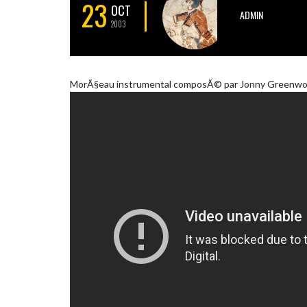
23
OCT
ADMIN
2003
MorÃ§eau instrumental composÃ© par Jonny Greenwood,