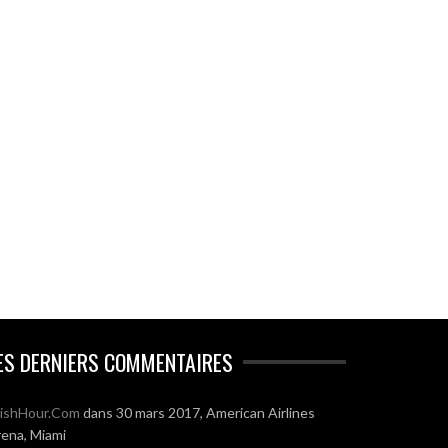
ES DERNIERS COMMENTAIRES
ishHour.Com
dans
30 mars 2017, American Airlines
ena, Miami