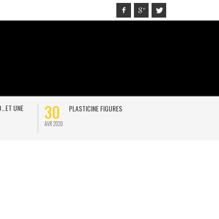
30
21
D…ET UNE
PLASTICINE FIGURES
ON
AVR 2020
JAN 2021