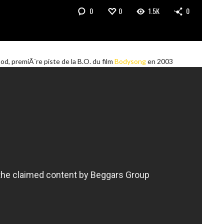
0
0
1.5K
0
 premiÃ¨re piste de la B.O. du film
Bodysong
en 2003