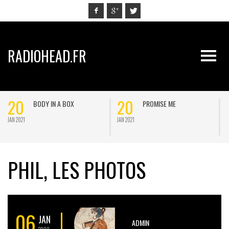
RADIOHEAD.FR
20
20
BODY IN A BOX
PROMISE ME
JAN 2021
JAN 2021
J
PHIL, LES PHOTOS
06
JAN
ADMIN