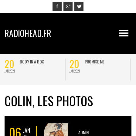
RADIOHEAD.FR
20
20
BODY IN A BOX
PROMISE ME
JAN 2021
JAN 2021
J
COLIN, LES PHOTOS
06
JAN
ADMIN