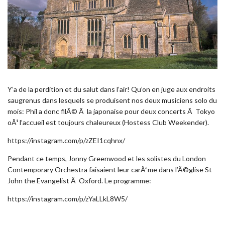
Y’a de la perdition et du salut dans l’air! Qu’on en juge aux endroits
saugrenus dans lesquels se produisent nos deux musiciens solo du
mois: Phil a donc filÃ© Ã la japonaise pour deux concerts Ã Tokyo
oÃ¹ l’accueil est toujours chaleureux (Hostess Club Weekender).
https://instagram.com/p/zZEI1cqhnx/
Pendant ce temps, Jonny Greenwood et les solistes du London
Contemporary Orchestra faisaient leur carÃªme dans l’Ã©glise St
John the Evangelist Ã Oxford. Le programme:
https://instagram.com/p/zYaLLkL8W5/