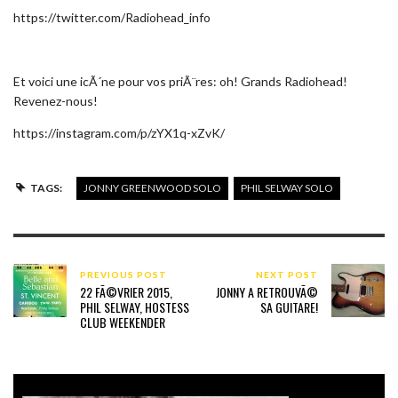
https://twitter.com/Radiohead_info
Et voici une icÃ´ne pour vos priÃ¨res: oh! Grands Radiohead!
Revenez-nous!
https://instagram.com/p/zYX1q-xZvK/
TAGS:
JONNY GREENWOOD SOLO
PHIL SELWAY SOLO
PREVIOUS POST
NEXT POST
22 FÃ©VRIER 2015,
JONNY A RETROUVÃ©
PHIL SELWAY, HOSTESS
SA GUITARE!
CLUB WEEKENDER