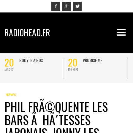
RADIOHEAD.FR
20
20
BODY IN A BOX
PROMISE ME
JAN 2021
JAN 2021
J
NEWS
PHIL FRÃ©QUENTE LES
BARS Ã HÃ´TESSES
JAPONAIS, JONNY LES