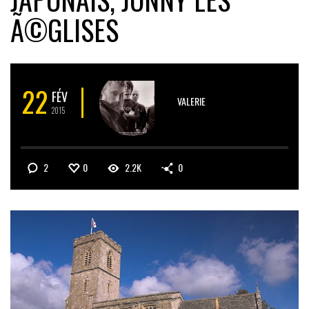
Ã©GLISES
22
FÉV
VALERIE
2015
2
0
2.2K
0