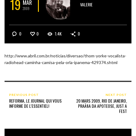
19
MAR
VALERIE
2009
0
0
1.4K
0
http://www.abril.com.br/noticias/diversao/thom-yorke-vocalista-
radiohead-caminha-camisa-pela-orla-ipanema-429374.shtml
PREVIOUS POST
NEXT POST
REFORMA, LE JOURNAL QUI VOUS
20 MARS 2009, RIO DE JANEIRO,
INFORME DE L'ESSENTIEL!
PRAÃ§A DA APOTEOSE, JUST A
FEST