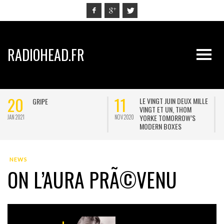
RADIOHEAD.FR
20
11
LE VINGT JUIN DEUX MILLE
GRIPE
VINGT ET UN, THOM
YORKE TOMORROW’S
JAN 2021
NOV 2020
M
MODERN BOXES
NEWS
ON L’AURA PRÃ©VENU