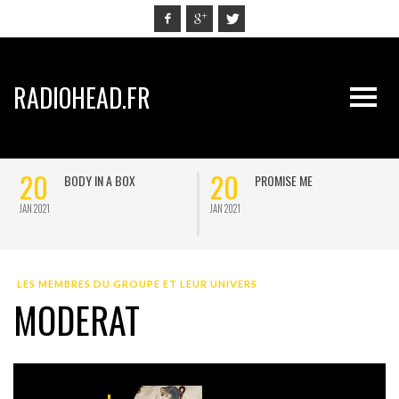
RADIOHEAD.FR
20
20
BODY IN A BOX
PROMISE ME
JAN 2021
JAN 2021
J
LES MEMBRES DU GROUPE ET LEUR UNIVERS
MODERAT