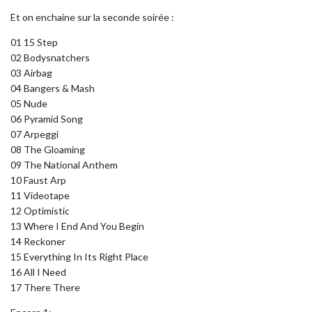
Et on enchaine sur la seconde soirée :
01 15 Step
02 Bodysnatchers
03 Airbag
04 Bangers & Mash
05 Nude
06 Pyramid Song
07 Arpeggi
08 The Gloaming
09 The National Anthem
10 Faust Arp
11 Videotape
12 Optimistic
13 Where I End And You Begin
14 Reckoner
15 Everything In Its Right Place
16 All I Need
17 There There