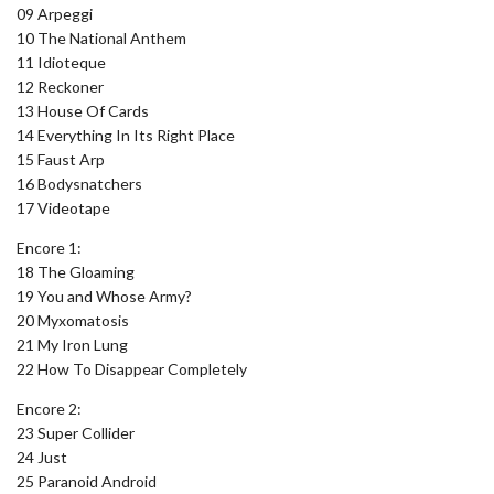
09 Arpeggi
10 The National Anthem
11 Idioteque
12 Reckoner
13 House Of Cards
14 Everything In Its Right Place
15 Faust Arp
16 Bodysnatchers
17 Videotape
Encore 1:
18 The Gloaming
19 You and Whose Army?
20 Myxomatosis
21 My Iron Lung
22 How To Disappear Completely
Encore 2:
23 Super Collider
24 Just
25 Paranoid Android