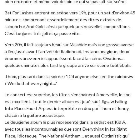
bien entendre et même voir de loin ce qui se passait sur scène.
Bat For Lashes entrent en scène vers 19h, pour un set d’environ 45
minutes, comprenant essentiellement des titres extraits de
l’album Fur And Gold, ainsi que quelques nouvelles compositions.
C’est toujours très joli et ça passe vite.
Vers 20h, il fait toujours beau sur Malahide mais une grosse averse
a lieu juste avant l’arrivée de Radiohead. Instanct magique, deux
énormes arcs-en-ciel apparaissent face à la scène. Ovations…
quelques minutes plus tard le groupe arrive sur scène tout ébahi.
Thom, plus tard dans la soirée : "Did anyone else see the rainbows
? We do that every night…"
Le concert est superbe, les titres s’enchainent à merveille, le son
est excellent. Tout le dernier album est joué sauf Jigsaw Falling
Into Place. Faust Arp est interprétée en duo par Thom et Jonny
chacun à la guitare acoustique.
Le deuxième album le plus représenté dans la setlist est Kid A,
avec tous les incontournables que sont Everything In Its Right
Place, Idioteque, The National Anthem… et aussi Optimistic qui