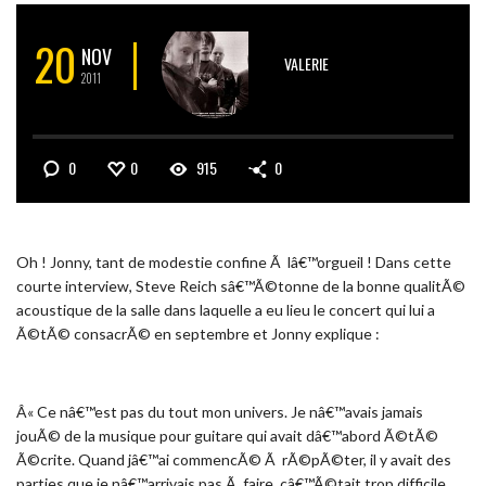
20
NOV
VALERIE
2011
0
0
915
0
Oh ! Jonny, tant de modestie confine Ã lâ€™orgueil ! Dans cette
courte interview, Steve Reich sâ€™Ã©tonne de la bonne qualitÃ©
acoustique de la salle dans laquelle a eu lieu le concert qui lui a
Ã©tÃ© consacrÃ© en septembre et Jonny explique :
Â« Ce nâ€™est pas du tout mon univers. Je nâ€™avais jamais
jouÃ© de la musique pour guitare qui avait dâ€™abord Ã©tÃ©
Ã©crite. Quand jâ€™ai commencÃ© Ã rÃ©pÃ©ter, il y avait des
parties que je nâ€™arrivais pas Ã faire, câ€™Ã©tait trop difficile,