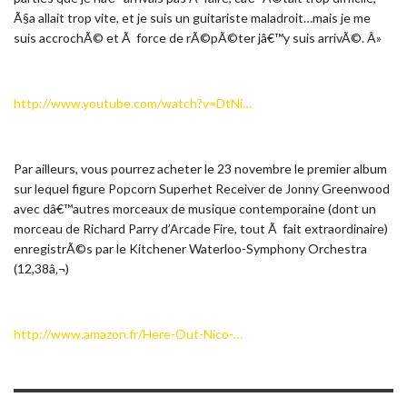
Ã§a allait trop vite, et je suis un guitariste maladroit…mais je me
suis accrochÃ© et Ã force de rÃ©pÃ©ter jâ€™y suis arrivÃ©. Â»
http://www.youtube.com/watch?v=DtNi…
Par ailleurs, vous pourrez acheter le 23 novembre le premier album
sur lequel figure Popcorn Superhet Receiver de Jonny Greenwood
avec dâ€™autres morceaux de musique contemporaine (dont un
morceau de Richard Parry d’Arcade Fire, tout Ã fait extraordinaire)
enregistrÃ©s par le Kitchener Waterloo-Symphony Orchestra
(12,38â‚¬)
http://www.amazon.fr/Here-Out-Nico-…