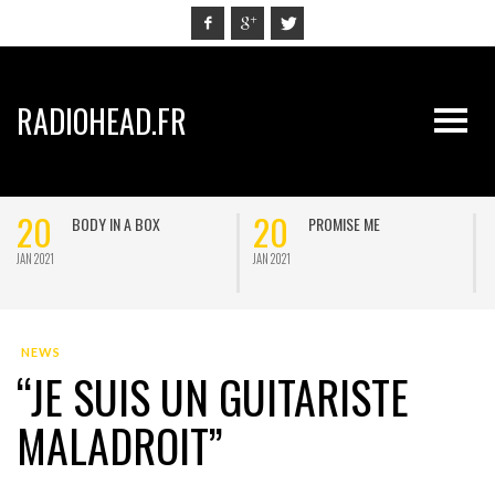
RADIOHEAD.FR
20
20
BODY IN A BOX
PROMISE ME
JAN 2021
JAN 2021
J
NEWS
“JE SUIS UN GUITARISTE
MALADROIT”