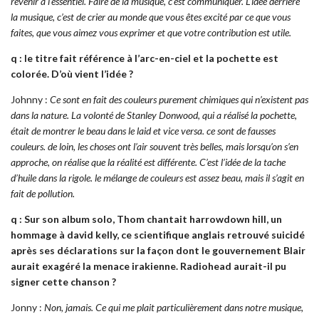
revenir à l’essentiel. Faire de la musique, c’est communiquer. L’idée derrière
la musique, c’est de crier au monde que vous êtes excité par ce que vous
faites, que vous aimez vous exprimer et que votre contribution est utile.
q : le titre fait référence à l’arc-en-ciel et la pochette est
colorée. D’où vient l’idée ?
Johnny :
Ce sont en fait des couleurs purement chimiques qui n’existent pas
dans la nature. La volonté de Stanley Donwood, qui a réalisé la pochette,
était de montrer le beau dans le laid et vice versa. ce sont de fausses
couleurs. de loin, les choses ont l’air souvent très belles, mais lorsqu’on s’en
approche, on réalise que la réalité est différente. C’est l’idée de la tache
d’huile dans la rigole. le mélange de couleurs est assez beau, mais il s’agit en
fait de pollution.
q : Sur son album solo, Thom chantait harrowdown hill, un
hommage à david kelly, ce scientifique anglais retrouvé suicidé
après ses déclarations sur la façon dont le gouvernement Blair
aurait exagéré la menace irakienne. Radiohead aurait-il pu
signer cette chanson ?
Jonny :
Non, jamais. Ce qui me plait particulièrement dans notre musique,