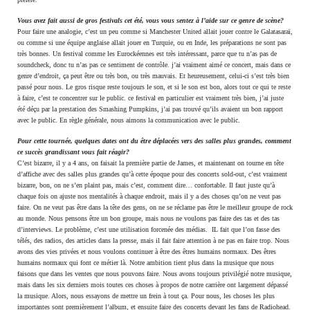
Vous avez fait aussi de gros festivals cet été, vous vous sentez à l’aide sur ce genre de scène?
Pour faire une analogie, c’est un peu comme si Manchester United allait jouer contre le Galatasaraï,
ou comme si une équipe anglaise allait jouer en Turquie, ou en Inde, les préparations ne sont pas
très bonnes. Un festival comme les Eurockéennes est très intéressant, parce que tu n’as pas de
soundcheck, donc tu n’as pas ce sentiment de contrôle. j’ai vraiment aimé ce concert, mais dans ce
genre d’endroit, ça peut être ou très bon, ou très mauvais. Et heureusement, celui-ci s’est très bien
passé pour nous. Le gros risque reste toujours le son, et si le son est bon, alors tout ce qui te reste
à faire, c’est te concentrer sur le public. ce festival en particulier est vraiment très bien, j’ai juste
été déçu par la prestation des Smashing Pumpkins, j’ai pas trouvé qu’ils avaient un bon rapport
avec le public. En règle générale, nous aimons la communication avec le public.
Pour cette tournée, quelques dates ont du être déplacées vers des salles plus grandes, comment
ce succès grandissant vous fait réagir?
C’est bizarre, il y a 4 ans, on faisait la première partie de James, et maintenant on tourne en tête
d’affiche avec des salles plus grandes qu’à cette époque pour des concerts sold-out, c’est vraiment
bizarre, bon, on ne s’en plaint pas, mais c’est, comment dire… confortable. Il faut juste qu’à
chaque fois on ajuste nos mentalités à chaque endroit, mais il y a des choses qu’on ne veut pas
faire. On ne veut pas être dans la tête des gens, on ne se réclame pas être le meilleur groupe de rock
au monde. Nous pensons être un bon groupe, mais nous ne voulons pas faire des tas et des tas
d’interviews. Le problème, c’est une utilisation forcenée des médias. IL fait que l’on fasse des
télés, des radios, des articles dans la presse, mais il fait faire attention à ne pas en faire trop. Nous
avons des vies privées et nous voulons continuer à être des êtres humains normaux. Des êtres
humains normaux qui font ce métier là. Notre ambition tient plus dans la musique que nous
faisons que dans les ventes que nous pouvons faire. Nous avons toujours privilégié notre musique,
mais dans les six derniers mois toutes ces choses à propos de notre carrière ont largement dépassé
la musique. Alors, nous essayons de mettre un frein à tout ça. Pour nous, les choses les plus
importantes sont premièrement l’album, et ensuite faire des concerts devant les fans de Radiohead.