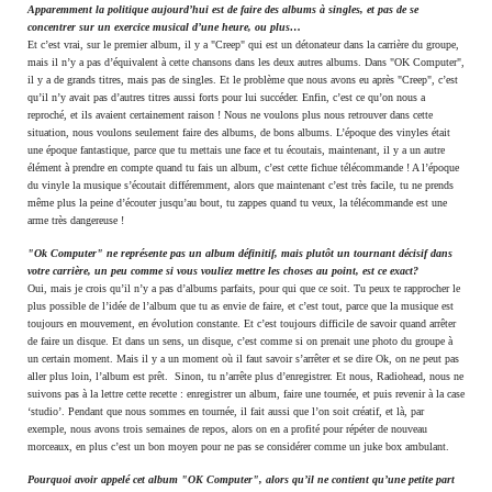
Apparemment la politique aujourd’hui est de faire des albums à singles, et pas de se
concentrer sur un exercice musical d’une heure, ou plus…
Et c’est vrai, sur le premier album, il y a "Creep" qui est un détonateur dans la carrière du groupe,
mais il n’y a pas d’équivalent à cette chansons dans les deux autres albums. Dans "OK Computer",
il y a de grands titres, mais pas de singles. Et le problème que nous avons eu après "Creep", c’est
qu’il n’y avait pas d’autres titres aussi forts pour lui succéder. Enfin, c’est ce qu’on nous a
reproché, et ils avaient certainement raison ! Nous ne voulons plus nous retrouver dans cette
situation, nous voulons seulement faire des albums, de bons albums. L’époque des vinyles était
une époque fantastique, parce que tu mettais une face et tu écoutais, maintenant, il y a un autre
élément à prendre en compte quand tu fais un album, c’est cette fichue télécommande ! A l’époque
du vinyle la musique s’écoutait différemment, alors que maintenant c’est très facile, tu ne prends
même plus la peine d’écouter jusqu’au bout, tu zappes quand tu veux, la télécommande est une
arme très dangereuse !
"Ok Computer" ne représente pas un album définitif, mais plutôt un tournant décisif dans
votre carrière, un peu comme si vous vouliez mettre les choses au point, est ce exact?
Oui, mais je crois qu’il n’y a pas d’albums parfaits, pour qui que ce soit. Tu peux te rapprocher le
plus possible de l’idée de l’album que tu as envie de faire, et c’est tout, parce que la musique est
toujours en mouvement, en évolution constante. Et c’est toujours difficile de savoir quand arrêter
de faire un disque. Et dans un sens, un disque, c’est comme si on prenait une photo du groupe à
un certain moment. Mais il y a un moment où il faut savoir s’arrêter et se dire Ok, on ne peut pas
aller plus loin, l’album est prêt. Sinon, tu n’arrête plus d’enregistrer. Et nous, Radiohead, nous ne
suivons pas à la lettre cette recette : enregistrer un album, faire une tournée, et puis revenir à la case
‘studio’. Pendant que nous sommes en tournée, il fait aussi que l’on soit créatif, et là, par
exemple, nous avons trois semaines de repos, alors on en a profité pour répéter de nouveau
morceaux, en plus c’est un bon moyen pour ne pas se considérer comme un juke box ambulant.
Pourquoi avoir appelé cet album "OK Computer", alors qu’il ne contient qu’une petite part