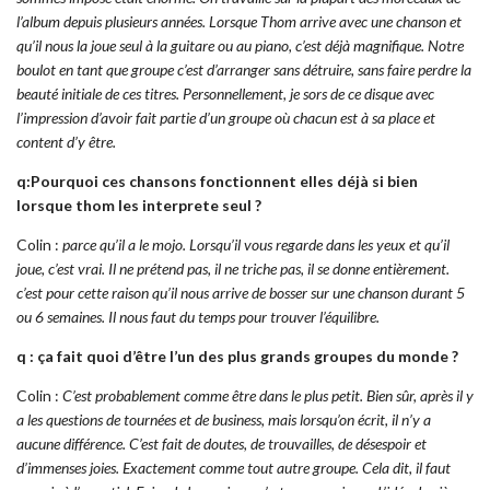
l’album depuis plusieurs années. Lorsque Thom arrive avec une chanson et
qu’il nous la joue seul à la guitare ou au piano, c’est déjà magnifique. Notre
boulot en tant que groupe c’est d’arranger sans détruire, sans faire perdre la
beauté initiale de ces titres. Personnellement, je sors de ce disque avec
l’impression d’avoir fait partie d’un groupe où chacun est à sa place et
content d’y être.
q:Pourquoi ces chansons fonctionnent elles déjà si bien
lorsque thom les interprete seul ?
Colin :
parce qu’il a le mojo. Lorsqu’il vous regarde dans les yeux et qu’il
joue, c’est vrai. Il ne prétend pas, il ne triche pas, il se donne entièrement.
c’est pour cette raison qu’il nous arrive de bosser sur une chanson durant 5
ou 6 semaines. Il nous faut du temps pour trouver l’équilibre.
q : ça fait quoi d’être l’un des plus grands groupes du monde ?
Colin :
C’est probablement comme être dans le plus petit. Bien sûr, après il y
a les questions de tournées et de business, mais lorsqu’on écrit, il n’y a
aucune différence. C’est fait de doutes, de trouvailles, de désespoir et
d’immenses joies. Exactement comme tout autre groupe. Cela dit, il faut