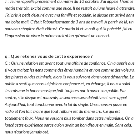
J :
Je me rappelle précisément du matin du 10 octobre. J’ai appelé Thom le
matin très tôt, excité comme une puce. Il ne restait qu’une heure à attendre.
J’ai pris le petit déjeuné avec ma famille et soudain, le disque est arrivé dans
ma boite mail. C’était l’aboutissement de 3 ans de travail. A partir de là, un
nouveau chapitre était clôturé. Ce matin là et la nuit qui l’a précédé, j’ai eu
l’impression de vivre la même excitation qu’avant un concert.
q : Que retenez vous de cette expérience ?
C :
Qu’une relation est avant tout une affaire de confiance. On a appris que
si vous traitez les gens comme des êtres humains et non comme des voleurs,
des pirates ou des criminels, alors ils vous suivront dans votre démarche. Le
public a senti que nous lui faisions confiance et, en échange, il nous a suivi.
Je crois que la bonne musique finit toujours par trouver son public. Par
contre, si le disque est mauvais, la sentence sera définitive et sans appel.
Aujourd’hui, tout fonctionne avec la loi du single. Une chanson passe en
radio et l’on fait croire que tout l’album est du même cru. Ce qui est
totalement faux. Nous ne voulons plus tomber dans cette mécanique. On a
lancé cette expérience parce qu’on avait un bon disque en main. Sans cela,
nous n’aurions jamais osé.