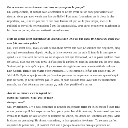
Est ce que ces ventes énormes sont une surprise pour le groupe?
Oh, complètement, et surtout avec la sensation de ne pas avoir fait de pacte pour arriver à ce
résultat, de ne pas avoir vendu son âme au diable ! Pour nous, la musique est la chose la plus
importante, ok, je ne dis pas que ce que nous faisons est pur, ou le plus intègre, mais si la
publicité se servait de notre musique à des fin commerciales, pour qu’on se mette un maximum de
fric dans les poches, alors on arrêterait immédiatement.
Mais cet aspect assez commercial de votre musique, ce n’est pas aussi une partie du pacte que
avez fait avec votre public?
Oui, c’est exact aussi, mais les fans de radiohead savent que nous ne sommes que cing mecs, cinq
amis qui ne connaissent depuis l’école, et ils se trouvent que ces amis là font de la musique, et
quand ils se réunissent sur scène ou sur disque en tant que Radiohead, là il se passe quelque chose
de spécial, mais que ces cinq mecs-là n’ont rien de particulier, nous ne sommes pas des rock stars.
Surtout pas! je crois qu’à ce jour, il y a eu assez de tragédies au nom de cette attitude rock-star :
Kurt Cobain, Richie, des Manic Street Preachers… C’est comme si c’était une double vie, Dr
Jekill&Mr.Hyde, et que je ne sois pas la même personne qui te parle en ce moment que celle qui
joue sur scène, ça ne m’intéresse pas. Je veux, et nous voulons tous, avoir une vie relativement
normale, car c’est déjà assez dur comme ça, mais c’est possible d’y arriver.
Avec un tel succès, c’est le regard des
autres qui change, et qui peut te faire
changer, non?
Oui, évidemment, il y a aussi beaucoup de groupes qui refusent telles ou telles choses à leurs fans,
et moi je crois qu’il faut respecter ses fans, parce qu’on leur doit beaucoup. Je crois aussi que nous
avons de la chance de faire ce style de musique qui émeut, qui donne de l’émotion aux gens. Mais
le risque est que puisqu’ils aiment ta musique, tu leur appartiens forcément. Tu ne peux pas les
empêcher de penser cela., et pourtant c’est une ligne que tu aimerais bien que personne ne