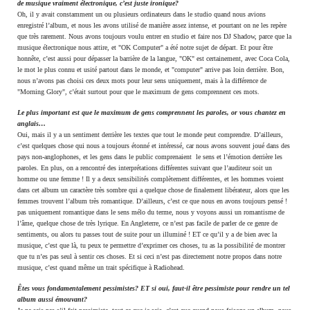
de musique vraiment électronique, c’est juste ironique?
Oh, il y avait constamment un ou plusieurs ordinateurs dans le studio quand nous avions
enregistré l’album, et nous les avons utilisé de manière assez intense, et pourtant on ne les repère
que très rarement. Nous avons toujours voulu entrer en studio et faire nos DJ Shadow, parce que la
musique électronique nous attire, et "OK Computer" a été notre sujet de départ. Et pour être
honnête, c’est aussi pour dépasser la barrière de la langue, "OK" est certainement, avec Coca Cola,
le mot le plus connu et usité partout dans le monde, et "computer" arrive pas loin derrière. Bon,
nous n’avons pas choisi ces deux mots pour leur sens uniquement, mais à la différence de
"Morning Glory", c’était surtout pour que le maximum de gens comprennent ces mots.
Le plus important est que le maximum de gens comprennent les paroles, or vous chantez en
anglais…
Oui, mais il y a un sentiment derrière les textes que tout le monde peut comprendre. D’ailleurs,
c’est quelques chose qui nous a toujours étonné et intéressé, car nous avons souvent joué dans des
pays non-anglophones, et les gens dans le public comprenaient le sens et l’émotion derrière les
paroles. En plus, on a rencontré des interprétations différentes suivant que l’auditeur soit un
homme ou une femme ! Il y a deux sensibilités complètement différentes, et les hommes voient
dans cet album un caractère très sombre qui a quelque chose de finalement libérateur, alors que les
femmes trouvent l’album très romantique. D’ailleurs, c’est ce que nous en avons toujours pensé !
pas uniquement romantique dans le sens mélo du terme, nous y voyons aussi un romantisme de
l’âme, quelque chose de très lyrique. En Angleterre, ce n’est pas facile de parler de ce genre de
sentiments, ou alors tu passes tout de suite pour un illuminé ! ET ce qu’il y a de bien avec la
musique, c’est que là, tu peux te permettre d’exprimer ces choses, tu as la possibilité de montrer
que tu n’es pas seul à sentir ces choses. Et si ceci n’est pas directement notre propos dans notre
musique, c’est quand même un trait spécifique à Radiohead.
Êtes vous fondamentalement pessimistes? ET si oui, faut-il être pessimiste pour rendre un tel
album aussi émouvant?