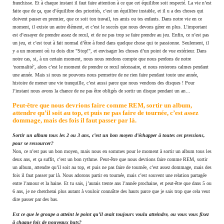
franchisse. Et à chaque instant il faut faire attention à ce que cet équilibre soit respecté. La vie n’est
faite que de ça, que d’équilibre des priorités, c’est un équilibre instable, et il u a des choses qui
doivent passer en premier, que ce soit ton travail, tes amis ou tes enfants. Dans notre vie en ce
moment, il existe un autre élément, et c’est le succès que nous devons gérer en plus. L’important
est d’essayer de prendre assez de recul, et de ne pas trop se faire prendre au jeu. Enfin, ce n’est pas
un jeu, et c’est tout à fait normal d’être à fond dans quelque chose qui te passionne. Seulement, il
y a un moment où tu dois dire "Stop!", et envisager les choses d’un point de vue extérieur. Dans
notre cas, si, à un certain moment, nous nous rendons compte que nous perdons de notre
‘normalité’, alors c’est le moment de prendre ce recul nécessaire, et nous resterons calmes pendant
une année. Mais si nous ne pouvons nous permettre de ne rien faire pendant toute une année,
histoire de mener une vie tranquille, c’est aussi parce que nous vendons des disques ! Pour
l’instant nous avons la chance de ne pas être obligés de sortir un disque pendant un an…
Peut-être que nous devrions faire comme REM, sortir un album,
attendre qu’il soit au top, et puis ne pas faire de tournée, c’est assez
dommage, mais des fois il faut passer par là.
Sortir un album tous les 2 ou 3 ans, c’est un bon moyen d’échapper à toutes ces pressions,
pour se ressourcer?
Non, ce n’est pas un bon moyen, mais nous en sommes pour le moment à sortir un album tous les
deux ans, et ça suffit, c’est un bon rythme. Peut-être que nous devrions faire comme REM, sortir
un album, attendre qu’il soit au top, et puis ne pas faire de tournée, c’est assez dommage, mais des
fois il faut passer par là. Nous adorons partir en tournée, mais c’est souvent une relation partagée
entre l’amour et la haine. Et tu sais, j’aurais trente ans l’année prochaine, et peut-être que dans 5 ou
6 ans, je ne chercherai plus autant à vouloir connaître des hauts parce que je sais trop que cela veut
dire passer par des bas.
Est ce que le groupe a atteint le point qu’il avait toujours voulu atteindre, ou vous vous fixez
à chaque fois de nouveaux buts?