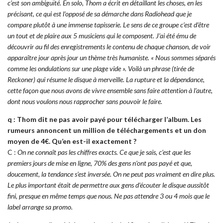
c’est son ambiguïté. En solo, Thom a écrit en détaillant les choses, en les
précisant, ce qui est l’opposé de sa démarche dans Radiohead que je
compare plutôt à une immense tapisserie. Le sens de ce groupe c’est d’être
un tout et de plaire aux 5 musiciens qui le composent. J’ai été ému de
découvrir au fil des enregistrements le contenu de chaque chanson, de voir
apparaître jour après jour un thème très humaniste. « Nous sommes séparés
comme les ondulations sur une plage vide ». Voilà un phrase (tirée de
Reckoner) qui résume le disque à merveille. La rupture et la dépendance,
cette façon que nous avons de vivre ensemble sans faire attention à l’autre,
dont nous voulons nous rapprocher sans pouvoir le faire.
q : Thom dit ne pas avoir payé pour télécharger l’album. Les
rumeurs annoncent un million de téléchargements et un don
moyen de 4€. Qu’en est-il exactement ?
C :
On ne connaît pas les chiffres exacts. Ce que je sais, c’est que les
premiers jours de mise en ligne, 70% des gens n’ont pas payé et que,
doucement, la tendance s’est inversée. On ne peut pas vraiment en dire plus.
Le plus important était de permettre aux gens d’écouter le disque aussitôt
fini, presque en même temps que nous. Ne pas attendre 3 ou 4 mois que le
label arrange sa promo.