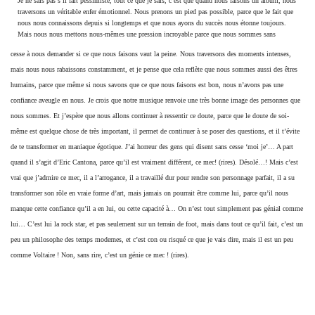
Je ne sais pas s’il fait pessimiste, tout ce que je sais, c’est que quand nous faisons un album, nous
traversons un véritable enfer émotionnel. Nous prenons un pied pas possible, parce que le fait que
nous nous connaissons depuis si longtemps et que nous ayons du succès nous étonne toujours.
Mais nous nous mettons nous-mêmes une pression incroyable parce que nous sommes sans
cesse à nous demander si ce que nous faisons vaut la peine. Nous traversons des moments intenses,
mais nous nous rabaissons constamment, et je pense que cela reflète que nous sommes aussi des êtres
humains, parce que même si nous savons que ce que nous faisons est bon, nous n’avons pas une
confiance aveugle en nous. Je crois que notre musique renvoie une très bonne image des personnes que
nous sommes. Et j’espère que nous allons continuer à ressentir ce doute, parce que le doute de soi-
même est quelque chose de très important, il permet de continuer à se poser des questions, et il t’évite
de te transformer en maniaque égotique. J’ai horreur des gens qui disent sans cesse ‘moi je’… A part
quand il s’agit d’Eric Cantona, parce qu’il est vraiment différent, ce mec! (rires). Désolé…! Mais c’est
vrai que j’admire ce mec, il a l’arrogance, il a travaillé dur pour rendre son personnage parfait, il a su
transformer son rôle en vraie forme d’art, mais jamais on pourrait être comme lui, parce qu’il nous
manque cette confiance qu’il a en lui, ou cette capacité à… On n’est tout simplement pas génial comme
lui… C’est lui la rock star, et pas seulement sur un terrain de foot, mais dans tout ce qu’il fait, c’est un
peu un philosophe des temps modernes, et c’est con ou risqué ce que je vais dire, mais il est un peu
comme Voltaire ! Non, sans rire, c’est un génie ce mec ! (rires).