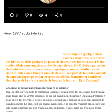
0
0
4
0
Hiver 1997, rockstyle #23
Il y a toujours quelque chose
d’assez effrayant à rencontrer
ses idoles, ou deus groupes en passe de devenir des monstres sacrés des
stades. Mais cette angoisse a vite disparu devant Ed O’Brien, guitariste
de Radiohead, car le personnage a quelque chose de familier, et en
deux minutes, on a l’impression de devenir son pote de toujours, au pub
devant une lager, pour parler avec simplicité, franchise et honnêteté
des choses de la vie : le succès, le boulot, le foot, et…Eric Cantona!
Les choses se passent plutôt bien pour vous en ce moment?
Oui, en effet, on vient juste de commencer la journée, nous n’avons fait que 3 dates pour l’instant,
mais devant plus de 20 000 personnes, ce qui fait quand même beaucoup ! On n’a pas l’habitude !
Mais on s’y fait très vite, et je crois qu’on ne se défend pas si mal que ça, de ce sont vraiment de
grands moments. En plus, c’est une tournée européenne, et ça nous fait vraiment plaisir, parce que
cela faisait longtemps que l’on n’avait pas joué en Europe, et aussi parce que c’est notre terrain
préféré.