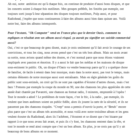
Ah oui, notre ambition est qu’à chaque fois, on continue de produire d’aussi bons disques, et que
les concerts soient à chaque fois meilleurs. Mes groupes préférés, les Smiths par exemple, ont
toujours sorti jusqu’à leur séparation des disques toujours meilleurs, Pulp aussi, et pour
Radiohead, j’espère que nous continuerons à faire des albums aussi bien dans quinze ans. Voilà
notre but, faire des albums intemporels.
Pour l’instant, "Ok Computer" vend en France plus que le dernier Oasis, comment tu
expliques ce résultat avec un album aussi risqué, ça aurait pu signifier un suicide commercial
aussi?
Oui, c’est ce que beaucoup de gens disent, mais je crois seulement qu’il fait avoir le courage de ses
convictions, et tous les cinq, nous avons pensé que c’est un très bon album. Mais un mois avant
sa sortie, nous avions quand même des doutes, et c’est normal parce que nous étions vraiment
impliqués avec passion et émotion. Il y a aussi le fait que les médias et les maisons de disque
sous-estiment le public. Ok, un disque d’Oasis va vendre beaucoup parce qu’il y a quelque chose
de familier, de facile à retenir dans leur musique, mais dans la notre aussi, pas tout le temps, mais
certains éléments de notre musique aussi sont entraînants. Mais en règle générale les goûts du
public sont sous-estimés, on croit qu’ils ne sont pas capables d’écouter d’autres choses, mais c’est
faux ! Prenons par exemple la coupe du monde en 90, une des chansons les plus appréciées de cette
année était chantée par Pavarotti, une chanson au format radio, 3 minutes, empruntée à l’opéra !
Tout le monde a adoré ! Le problèmes de toute façon, c’est le fric, à la radio , par exemple, ils
veulent que leurs auditeurs soient un public fidèle, alors ils jouent la carte de la sécurité, et ils ne
passeront pas des chansons risquées. "
Creep
" nous a permis d’ouvrir la porte, et "
Bends"
encore
plus parce que c’est un album très accessible, et nous voilà avec notre troisième album et les gens
veulent écouter du Radiohead, alors ils l’achètent, l’écoutent et se disent que c’est bizarre par
rapport à ce que nous avons fait avant, et puis ils s’y font, les chansons rentrent dans la tête, et
tout le monde se rend ainsi compte que c’est un bon album. En plus, je ne crois pas qu’il y ait
beaucoup de bons albums en ce moment.