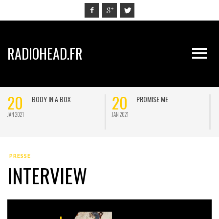
RADIOHEAD.FR
20
20
BODY IN A BOX
PROMISE ME
JAN 2021
JAN 2021
J
PRESSE
INTERVIEW