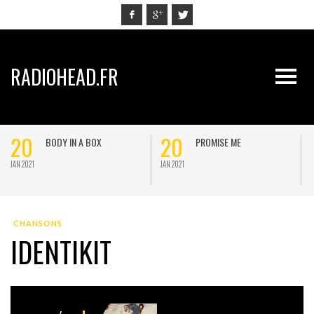
RADIOHEAD.FR
20
20
BODY IN A BOX
PROMISE ME
JAN 2021
JAN 2021
J
CHANSONS
IDENTIKIT