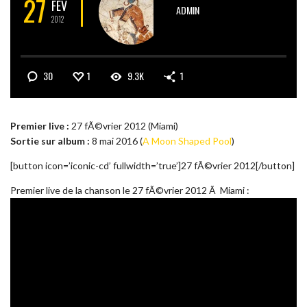
27
FÉV
ADMIN
2012
30
1
9.3K
1
Premier live :
27 fÃ©vrier 2012 (Miami)
Sortie sur album :
8 mai 2016 (
A Moon Shaped Pool
)
[button icon=’iconic-cd’ fullwidth=’true’]27 fÃ©vrier 2012[/button]
Premier live de la chanson le 27 fÃ©vrier 2012 Ã Miami :