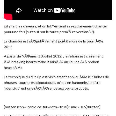
Ed y fait les choeurs, et on lâ€™entend assez clairement chanter
pour une fois (surtout sur la toute premiÃ¨re versionÂ !).
La chanson est rÃ©guliÃ¨rement jouÃ©e lors de la tournÃ©e
2012
A partir de NÃ®mes (10 juillet 2012) , le refrain est clairement
Â«Â breaking hearts make it rainÂ Â» au lieu de Â«Â broken
heartsÂ Â».
La technique du cut-up est visiblement appliquÃ©e ici : bribes de
phrases, tournures idiomatiques mises en harmonie. Le titre
“identikit” est une rÃ©fÃ©rence aux portait-robots.
[button icon=’iconic-cd’ fullwidth=’true’]8 mai 2016[/button]