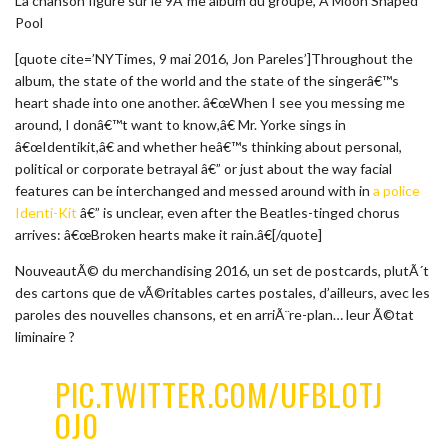
La chanson figure sur le 9Ã¨me album du groupe, A Moon Shaped
Pool
[quote cite=’NYTimes, 9 mai 2016, Jon Pareles’]Throughout the
album, the state of the world and the state of the singerâ€™s
heart shade into one another. â€œWhen I see you messing me
around, I donâ€™t want to know,â€ Mr. Yorke sings in
â€œIdentikit,â€ and whether heâ€™s thinking about personal,
political or corporate betrayal â€” or just about the way facial
features can be interchanged and messed around with in
a police
Identi-Kit
â€” is unclear, even after the Beatles-tinged chorus
arrives: â€œBroken hearts make it rain.â€[/quote]
NouveautÃ© du merchandising 2016, un set de postcards, plutÃ´t
des cartons que de vÃ©ritables cartes postales, d’ailleurs, avec les
paroles des nouvelles chansons, et en arriÃ¨re-plan… leur Ã©tat
liminaire ?
PIC.TWITTER.COM/UFBLOTJ
OJ0