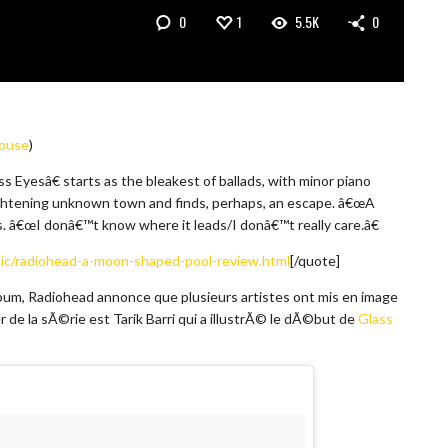
0
1
5.5K
0
ouse
)
 Eyesâ€ starts as the bleakest of ballads, with minor piano
 frightening unknown town and finds, perhaps, an escape. â€œA
s. â€œI donâ€™t know where it leads/I donâ€™t really care.â€
ic/radiohead-a-moon-shaped-pool-review.html
[/quote]
album, Radiohead annonce que plusieurs artistes ont mis en image
er de la sÃ©rie est Tarik Barri qui a illustrÃ© le dÃ©but de
Glass