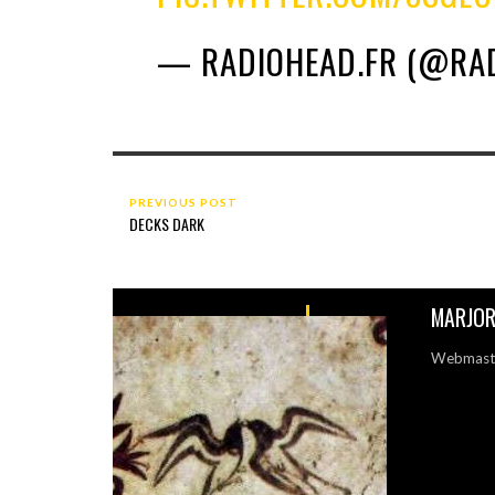
— RADIOHEAD.FR (@RA
PREVIOUS POST
DECKS DARK
MARJOR
Webmastri