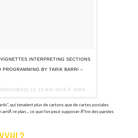
VIGNETTES INTERPRETING SECTIONS
D PROGRAMMING BY TARIK BARRI –
@RADIOHEAD) LE
13 MAI 2016 Ã 6H59 PDT
s”, qui tenaient plus de cartons que de cartes postales
en arriÃ¨re plan… ce que l’on peut supposer Ãªtre des paroles
UVVHL2