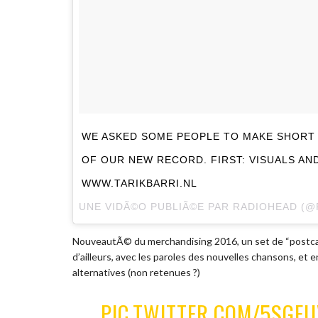
WE ASKED SOME PEOPLE TO MAKE SHORT 
OF OUR NEW RECORD. FIRST: VISUALS AN
WWW.TARIKBARRI.NL
UNE VIDÃ©O PUBLIÃ©E PAR RADIOHEAD (
NouveautÃ© du merchandising 2016, un set de “postcard
d’ailleurs, avec les paroles des nouvelles chansons, et 
alternatives (non retenues ?)
PIC.TWITTER.COM/5SGE