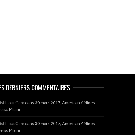
ES DERNIERS COMMENTAIRES
ishHour.Com
dans
30 mars 2017, American Airlines
ena, Miami
ishHour.Com
dans
30 mars 2017, American Airlines
ena, Miami