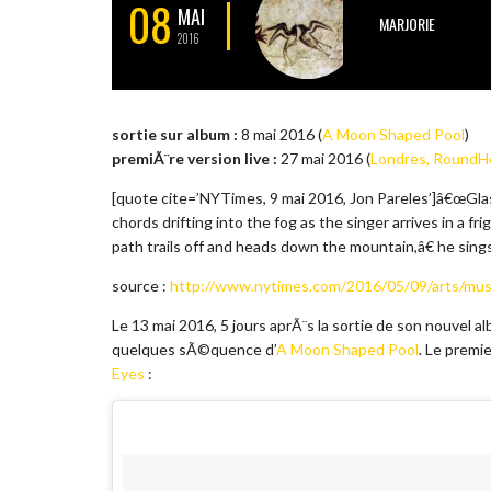
08
MAI
MARJORIE
2016
sortie sur album :
8 mai 2016 (
A Moon Shaped Pool
)
premiÃ¨re version live :
27 mai 2016 (
Londres, RoundH
[quote cite=’NYTimes, 9 mai 2016, Jon Pareles’]â€œGlass
chords drifting into the fog as the singer arrives in a
path trails off and heads down the mountain,â€ he sing
source :
http://www.nytimes.com/2016/05/09/arts/mus
Le 13 mai 2016, 5 jours aprÃ¨s la sortie de son nouvel 
quelques sÃ©quence d’
A Moon Shaped Pool
. Le premi
Eyes
: