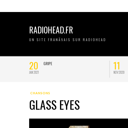
RADIOHEAD.FR
UN SITE FRANÃ§AIS SUR RADIOHEAD
20
11
GRIPE
JAN 2021
NOV 2020
CHANSONS
GLASS EYES