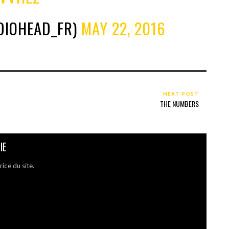
DIOHEAD_FR)
MAY 22, 2016
NEXT POST
THE NUMBERS
IE
ce du site.