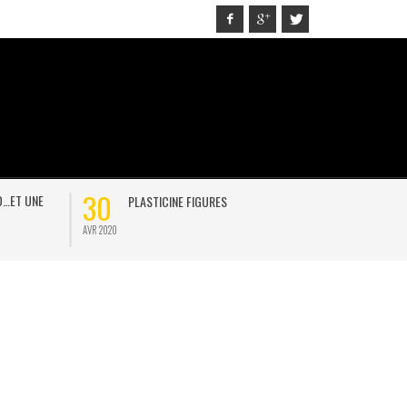
30
21
D…ET UNE
PLASTICINE FIGURES
ON
AVR 2020
JAN 2021