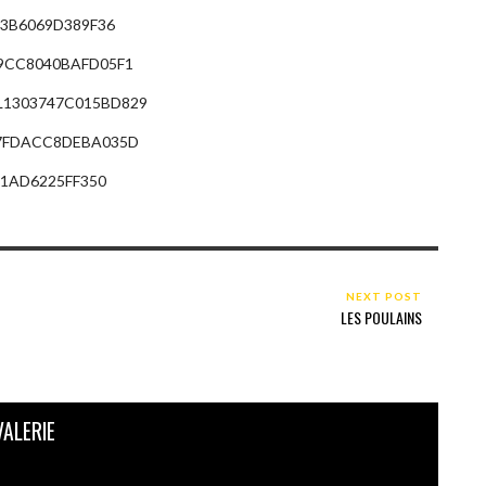
A0D3B6069D389F36
PL99CC8040BAFD05F1
t=PL1303747C015BD829
PLC7FDACC8DEBA035D
CDA1AD6225FF350
NEXT POST
LES POULAINS
VALERIE