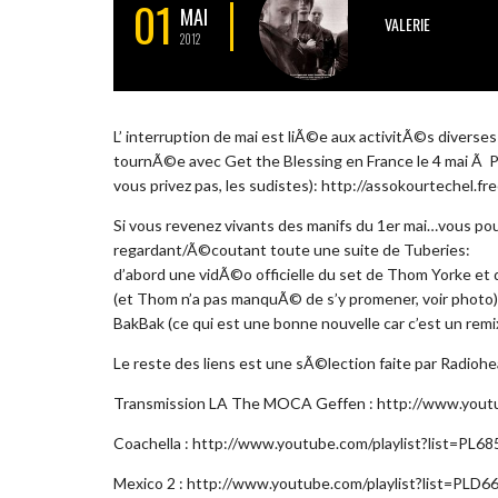
01
MAI
VALERIE
2012
L’ interruption de mai est liÃ©e aux activitÃ©s divers
tournÃ©e avec Get the Blessing en France le 4 mai Ã Pa
vous privez pas, les sudistes): http://assokourtechel.fre
Si vous revenez vivants des manifs du 1er mai…vous po
regardant/Ã©coutant toute une suite de Tuberies:
d’abord une vidÃ©o officielle du set de Thom Yorke e
(et Thom n’a pas manquÃ© de s’y promener, voir photo).
BakBak (ce qui est une bonne nouvelle car c’est un remi
Le reste des liens est une sÃ©lection faite par Radioh
Transmission LA The MOCA Geffen : http://www.yo
Coachella : http://www.youtube.com/playlist?list=P
Mexico 2 : http://www.youtube.com/playlist?list=PL