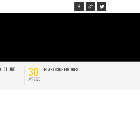
30
21
D…ET UNE
PLASTICINE FIGURES
ON
AVR 2020
JAN 2021