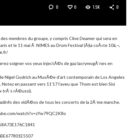
0
0
1.5K
0
es des membres du groupe, y compris Clive Deamer qui sera en
ris et le 11 mai Ã NIMES au Drom Festival (Ã§a coÃ»te 10â‚¬,
e.fr/
urrez soigner vos yeux injectÃ©s de gaz lacrymogÃ¨nes en
t de Nigel Godrich au MusÃ©e d’art contemporain de Los Angeles
 Notez en passant vers 11’17 l’aveu que Thom est bien Sisi
x trÃ¨s rÃ©ussi).
eadinfo des vidÃ©os de tous les concerts de la 2Ã¨me manche.
utube.com/watch?v=zYw79QC2K8o
L6858A73E176C1841
D66BE677801E5507