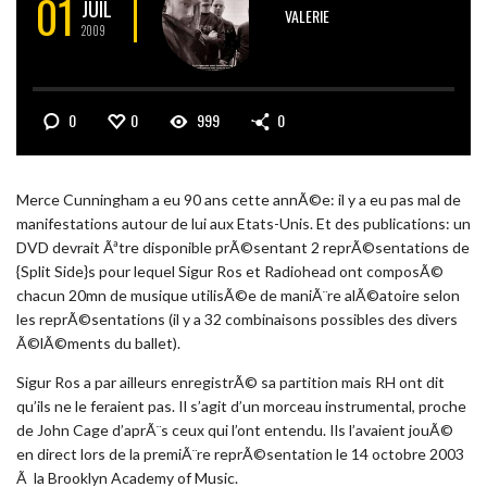
01
JUIL
VALERIE
2009
0
0
999
0
Merce Cunningham a eu 90 ans cette annÃ©e: il y a eu pas mal de
manifestations autour de lui aux Etats-Unis. Et des publications: un
DVD devrait Ãªtre disponible prÃ©sentant 2 reprÃ©sentations de
{Split Side}s pour lequel Sigur Ros et Radiohead ont composÃ©
chacun 20mn de musique utilisÃ©e de maniÃ¨re alÃ©atoire selon
les reprÃ©sentations (il y a 32 combinaisons possibles des divers
Ã©lÃ©ments du ballet).
Sigur Ros a par ailleurs enregistrÃ© sa partition mais RH ont dit
qu’ils ne le feraient pas. Il s’agit d’un morceau instrumental, proche
de John Cage d’aprÃ¨s ceux qui l’ont entendu. Ils l’avaient jouÃ©
en direct lors de la premiÃ¨re reprÃ©sentation le 14 octobre 2003
Ã la Brooklyn Academy of Music.