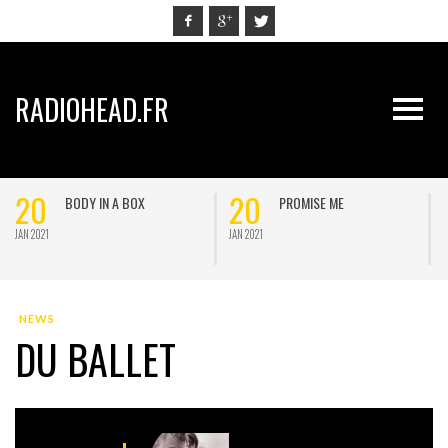
RADIOHEAD.FR
20
20
BODY IN A BOX
PROMISE ME
JAN 2021
JAN 2021
J
NEWS
DU BALLET