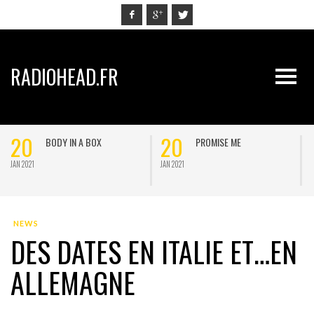
RADIOHEAD.FR
20
20
BODY IN A BOX
PROMISE ME
JAN 2021
JAN 2021
J
NEWS
DES DATES EN ITALIE ET…EN
ALLEMAGNE