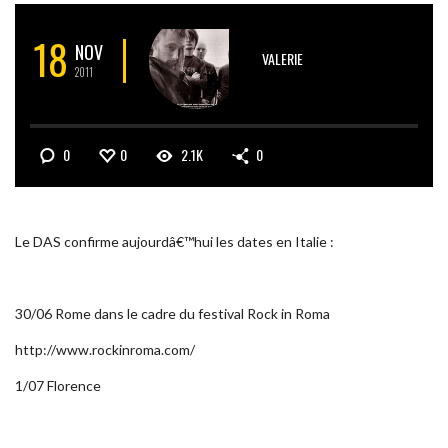
18
NOV
VALERIE
2011
0
0
2.1K
0
Le DAS confirme aujourdâ€™hui les dates en Italie :
30/06 Rome dans le cadre du festival Rock in Roma
http://www.rockinroma.com/
1/07 Florence