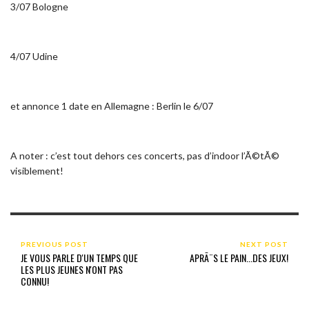
3/07 Bologne
4/07 Udine
et annonce 1 date en Allemagne : Berlin le 6/07
A noter : c’est tout dehors ces concerts, pas d’indoor l’Ã©tÃ©
visiblement!
PREVIOUS POST
NEXT POST
JE VOUS PARLE D'UN TEMPS QUE
APRÃ¨S LE PAIN...DES JEUX!
LES PLUS JEUNES N'ONT PAS
CONNU!