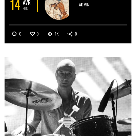
14
AVR
ADMIN
2012
0
0
1K
0