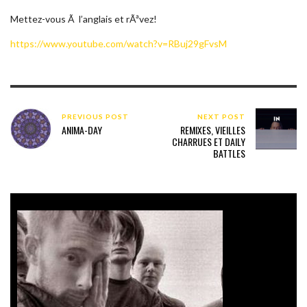
Mettez-vous Ã l’anglais et rÃªvez!
https://www.youtube.com/watch?v=RBuj29gFvsM
PREVIOUS POST
NEXT POST
ANIMA-DAY
REMIXES, VIEILLES
CHARRUES ET DAILY
BATTLES