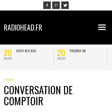
RADIOHEAD.FR
20
20
BODY IN A BOX
PROMISE ME
JAN 2021
JAN 2021
J
NEWS
CONVERSATION DE
COMPTOIR