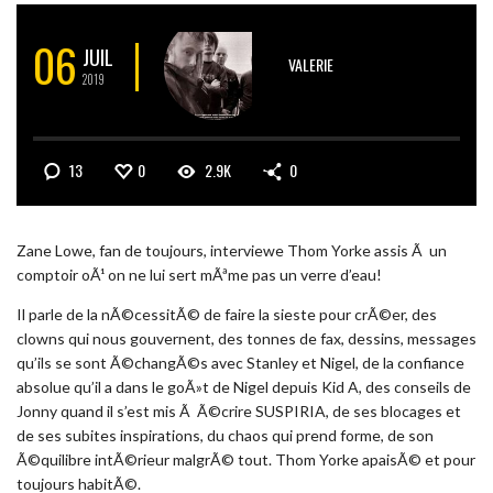
06
JUIL
VALERIE
2019
13
0
2.9K
0
Zane Lowe, fan de toujours, interviewe Thom Yorke assis Ã un
comptoir oÃ¹ on ne lui sert mÃªme pas un verre d’eau!
Il parle de la nÃ©cessitÃ© de faire la sieste pour crÃ©er, des
clowns qui nous gouvernent, des tonnes de fax, dessins, messages
qu’ils se sont Ã©changÃ©s avec Stanley et Nigel, de la confiance
absolue qu’il a dans le goÃ»t de Nigel depuis Kid A, des conseils de
Jonny quand il s’est mis Ã Ã©crire SUSPIRIA, de ses blocages et
de ses subites inspirations, du chaos qui prend forme, de son
Ã©quilibre intÃ©rieur malgrÃ© tout. Thom Yorke apaisÃ© et pour
toujours habitÃ©.