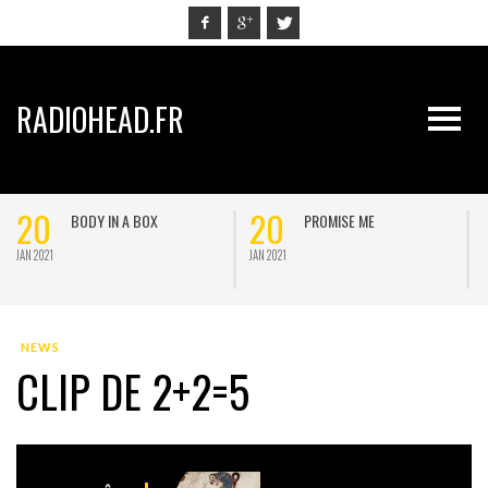
RADIOHEAD.FR
20
20
BODY IN A BOX
PROMISE ME
JAN 2021
JAN 2021
J
NEWS
CLIP DE 2+2=5