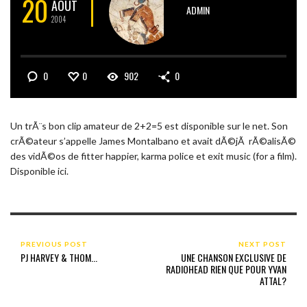
20
AOÛT
ADMIN
2004
0
0
902
0
Un trÃ¨s bon clip amateur de 2+2=5 est disponible sur le net. Son
crÃ©ateur s’appelle James Montalbano et avait dÃ©jÃ rÃ©alisÃ©
des vidÃ©os de fitter happier, karma police et exit music (for a film).
Disponible ici.
PREVIOUS POST
NEXT POST
PJ HARVEY & THOM...
UNE CHANSON EXCLUSIVE DE
RADIOHEAD RIEN QUE POUR YVAN
ATTAL?