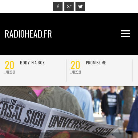
RADIOHEAD.FR
20
20
BODY IN A BOX
PROMISE ME
JAN 2021
JAN 2021
J