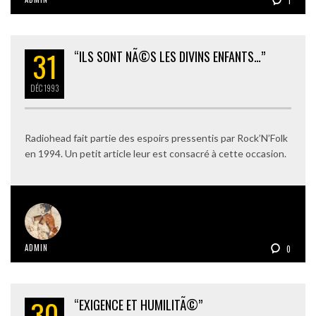
1
31
“ILS SONT NÃ©S LES DIVINS ENFANTS…”
DÉC
1993
Radiohead fait partie des espoirs pressentis par Rock’N’Folk
en 1994. Un petit article leur est consacré à cette occasion.
ADMIN
0
30
“EXIGENCE ET HUMILITÃ©”