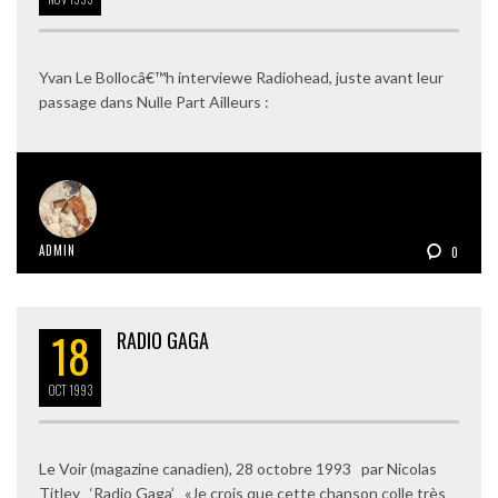
Yvan Le Bollocâ€™h interviewe Radiohead, juste avant leur
passage dans Nulle Part Ailleurs :
ADMIN
0
18
RADIO GAGA
OCT
1993
Le Voir (magazine canadien), 28 octobre 1993 par Nicolas
Titley ‘Radio Gaga’ «Je crois que cette chanson colle très