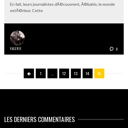
En fait, leurs journalistes dÃ©couvrent, Ã©bahis, le monde
extÃ©rieur. Cette
VALERIE
0
1
…
12
13
14
15
LES DERNIERS COMMENTAIRES