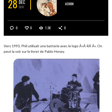
28
DÉC
ADMIN
2010
0
0
1.3K
0
Vers 1993, Phil utilisait une batterie avec le logo Â«Â RÂ Â». On
peut la voir sur le livret de Pablo Honey.