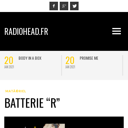
RADIOHEAD.FR
20
20
BODY IN A BOX
PROMISE ME
JAN 2021
JAN 2021
J
MATÃ©RIEL
BATTERIE “R”