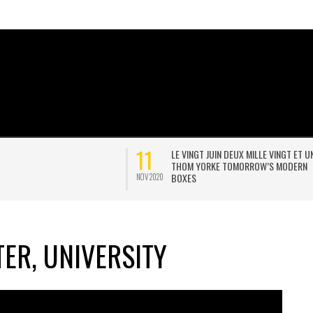
02
LE VINGT JUIN DEUX MILLE VINGT ET UN,
JONNY POSTE UNE POSTCAR
THOM YORKE TOMORROW’S MODERN
INTERVIEW D’EOB
BOXES
MAI 2020
ER, UNIVERSITY