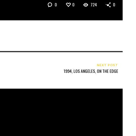
0
0
724
0
NEXT POST
1994, LOS ANGELES, ON THE EDGE