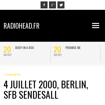
RADIOHEAD.FR
20
20
BODY IN A BOX
PROMISE ME
JAN 2021
JAN 2021
J
CONCERTS
4 JUILLET 2000, BERLIN,
SFB SENDESALL