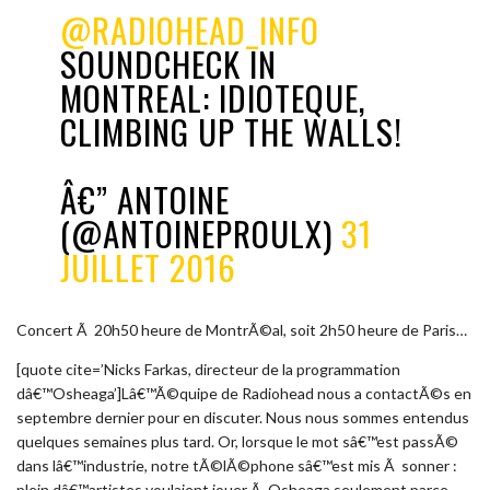
@RADIOHEAD_INFO
SOUNDCHECK IN
MONTREAL: IDIOTEQUE,
CLIMBING UP THE WALLS!
Â€” ANTOINE
(@ANTOINEPROULX)
31
JUILLET 2016
Concert Ã 20h50 heure de MontrÃ©al, soit 2h50 heure de Paris…
[quote cite=’Nicks Farkas, directeur de la programmation
dâ€™Osheaga’]Lâ€™Ã©quipe de Radiohead nous a contactÃ©s en
septembre dernier pour en discuter. Nous nous sommes entendus
quelques semaines plus tard. Or, lorsque le mot sâ€™est passÃ©
dans lâ€™industrie, notre tÃ©lÃ©phone sâ€™est mis Ã sonner :
plein dâ€™artistes voulaient jouer Ã Osheaga seulement parce