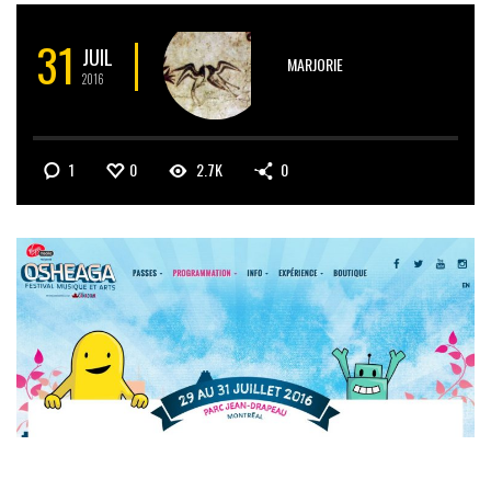
31
JUIL
MARJORIE
2016
1
0
2.7K
0