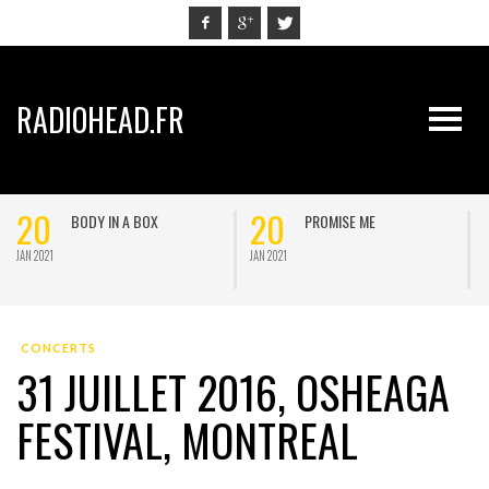
RADIOHEAD.FR
20
20
BODY IN A BOX
PROMISE ME
JAN 2021
JAN 2021
J
CONCERTS
31 JUILLET 2016, OSHEAGA
FESTIVAL, MONTREAL