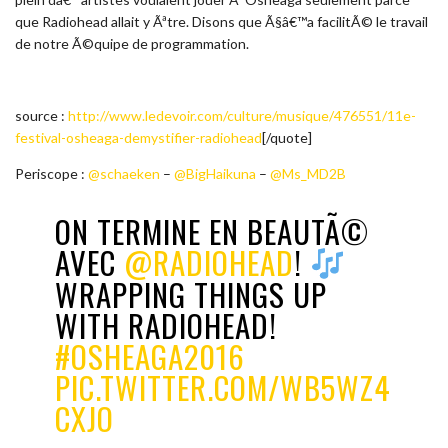
que Radiohead allait y Ãªtre. Disons que Ã§â€™a facilitÃ© le travail
de notre Ã©quipe de programmation.
source :
http://www.ledevoir.com/culture/musique/476551/11e-
festival-osheaga-demystifier-radiohead
[/quote]
Periscope :
@schaeken
–
@BigHaikuna
–
@Ms_MD2B
ON TERMINE EN BEAUTÃ©
AVEC
@RADIOHEAD
!
WRAPPING THINGS UP
WITH RADIOHEAD!
#OSHEAGA2016
PIC.TWITTER.COM/WB5WZ4
CXJO