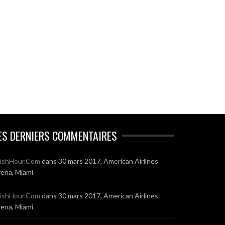
ES DERNIERS COMMENTAIRES
ishHour.Com
dans
30 mars 2017, American Airlines
ena, Miami
ishHour.Com
dans
30 mars 2017, American Airlines
ena, Miami