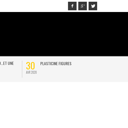
30
21
D…ET UNE
PLASTICINE FIGURES
ON
AVR 2020
JAN 2021