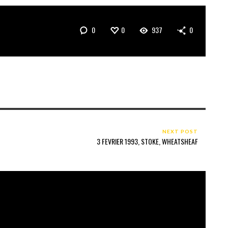
0
0
937
0
NEXT POST
3 FEVRIER 1993, STOKE, WHEATSHEAF