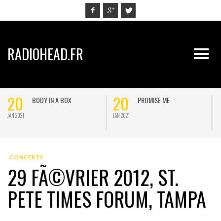
RADIOHEAD.FR
20
20
BODY IN A BOX
PROMISE ME
JAN 2021
JAN 2021
J
CONCERTS
29 FÃ©VRIER 2012, ST.
PETE TIMES FORUM, TAMPA