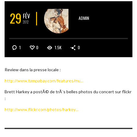
29
FÉV
ADMIN
2012
1
0
1.5K
0
Review dans la presse locale :
http://www.tampabay.com/features/mu…
Brett Harkey a postÃ© de trÃ¨s belles photos du concert sur flickr
:
http://www.flickr.com/photos/harkey…