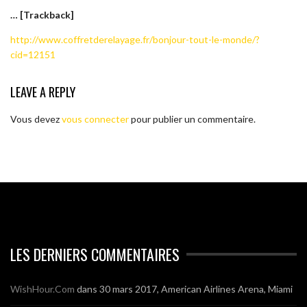
… [Trackback]
http://www.coffretderelayage.fr/bonjour-tout-le-monde/?
cid=12151
LEAVE A REPLY
Vous devez
vous connecter
pour publier un commentaire.
LES DERNIERS COMMENTAIRES
WishHour.Com
dans
30 mars 2017, American Airlines Arena, Miami