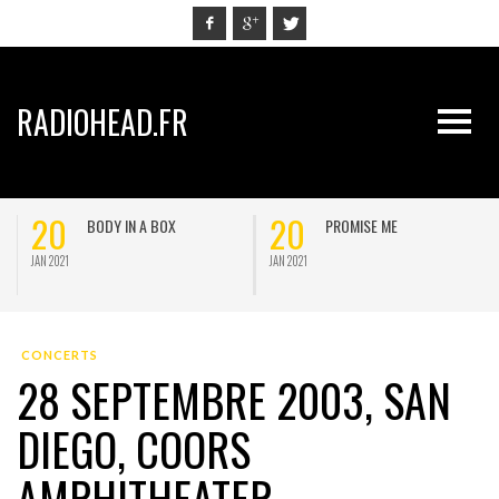
RADIOHEAD.FR
20
20
BODY IN A BOX
PROMISE ME
JAN 2021
JAN 2021
J
CONCERTS
28 SEPTEMBRE 2003, SAN
DIEGO, COORS
AMPHITHEATER