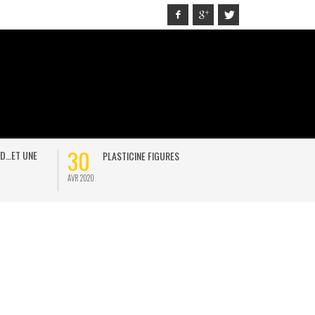
30
21
D…ET UNE
PLASTICINE FIGURES
ON
AVR 2020
JAN 2021