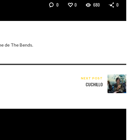
0
0
680
0
ine de The Bends.
NEXT POST
CUCHILLO