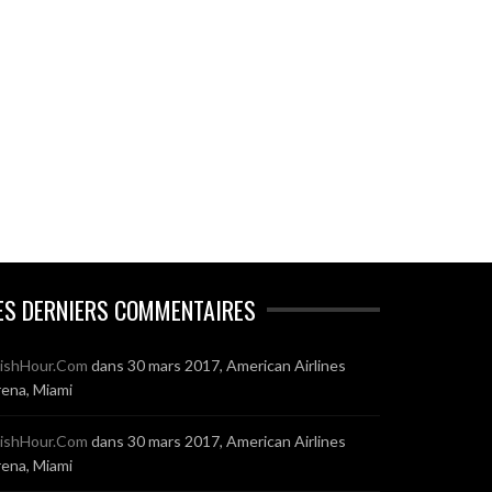
ES DERNIERS COMMENTAIRES
ishHour.Com
dans
30 mars 2017, American Airlines
ena, Miami
ishHour.Com
dans
30 mars 2017, American Airlines
ena, Miami