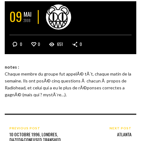
09
MAI
2008
0
0
651
0
notes :
Chaque membre du groupe fut appelÃ© tÃ´t, chaque matin de la
semaine. Ils ont posÃ© cinq questions Ã chacun Ã propos de
Radiohead, et celui qui a eu le plus de rÃ©ponses correctes a
gagnÃ© (mais qui ? mystÃ¨re…).
PREVIOUS POST
NEXT POST
10 OCTOBRE 1996, LONDRES,
ATLANTA
DAZED&CONFUSED TRANSHED