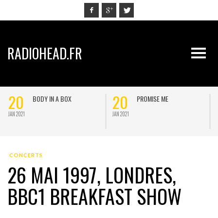
RADIOHEAD.FR
20
20
BODY IN A BOX
PROMISE ME
JAN 2021
JAN 2021
J
CONCERTS
26 MAI 1997, LONDRES,
BBC1 BREAKFAST SHOW