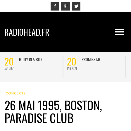
RADIOHEAD.FR
20
20
BODY IN A BOX
PROMISE ME
JAN 2021
JAN 2021
J
CONCERTS
26 MAI 1995, BOSTON,
PARADISE CLUB