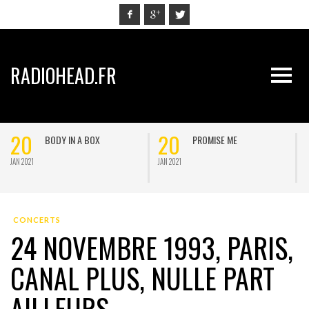
RADIOHEAD.FR
20
20
BODY IN A BOX
PROMISE ME
JAN 2021
JAN 2021
J
CONCERTS
24 NOVEMBRE 1993, PARIS,
CANAL PLUS, NULLE PART
AILLEURS