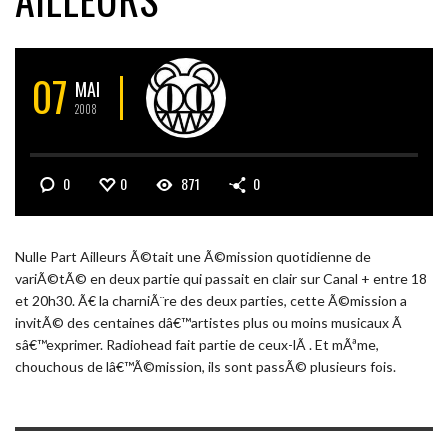
07
MAI
2008
0
0
871
0
Nulle Part Ailleurs Ã©tait une Ã©mission quotidienne de
variÃ©tÃ© en deux partie qui passait en clair sur Canal + entre 18
et 20h30. Ã€ la charniÃ¨re des deux parties, cette Ã©mission a
invitÃ© des centaines dâ€™artistes plus ou moins musicaux Ã
sâ€™exprimer. Radiohead fait partie de ceux-lÃ . Et mÃªme,
chouchous de lâ€™Ã©mission, ils sont passÃ© plusieurs fois.